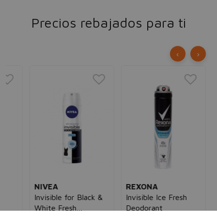
Precios rebajados para ti
‹
›
AX
Ax
De
Des
Bo
ho
4,
NIVEA
REXONA
Invisible for Black &
Invisible Ice Fresh
White Fresh
Deodorant