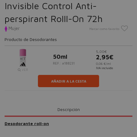
Invisible Control Anti-
perspirant Rolll-On 72h
Mujer
Marcar como favorito
Producto de Desodorantes
5,00€
50ml
2,95€
REF.: #188231
0,06 €/ml
IVA incluido
VER
AÑADIR A LA CESTA
Descripción
Desodorante roll-on