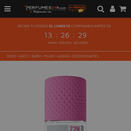
RECIBE TU PEDIDO
EL LUNES 10
COMPRANDO ANTES DE...
:
:
13
26
29
HORAS
MINUTOS
SEGUNDOS
INICIO
›
ASEO Y BAÑO
›
MUJER
›
ADIDAS
›
DESODORANTES