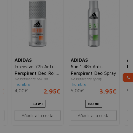
ADIDAS
ADIDAS
AD
ry
Intensive 72h Anti-
6 in 1 48h Anti-
Pro
Perspirant Deo Roll-
Perspirant Deo Spray
An
Desodorante roll-on
Desodorante spray
Des
2H
On
hombre
hombre
ho
5€
4,00€
2,95€
5,00€
3,95€
5,
50 ml
150 ml
Añadir a la cesta
Añadir a la cesta