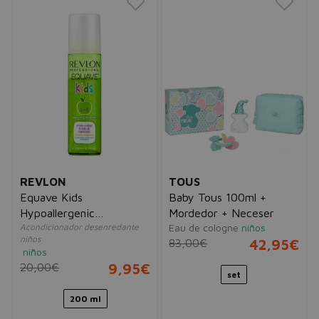
REVLON
TOUS
Equave Kids
Baby Tous 100ml +
Hypoallergenic
Mordedor + Neceser
Acondicionador desenredante
Eau de cologne
niños
Detangling Conditioner
niños
83,00€
42,95€
niños
20,00€
9,95€
set
200 ml