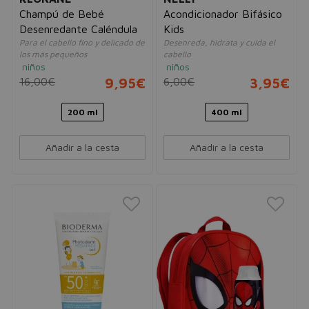
Champú de Bebé
Acondicionador Bifásico
Desenredante Caléndula
Kids
Para el cabello fino y delicado de
Desenreda, hidrata y cuida el
los más pequeños
cabello
niños
niños
16,00€
9,95€
6,00€
3,95€
200 ml
400 ml
Añadir a la cesta
Añadir a la cesta