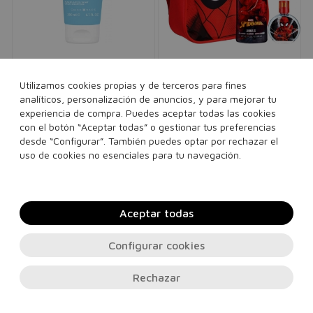
BIODERMA
MARVEL
Photoderm Pediatrics
Set Spiderman 50ml +
Utilizamos cookies propias y de terceros para fines
analíticos, personalización de anuncios, y para mejorar tu
Lait SPF50+
Gel de Ducha 300ml +
experiencia de compra. Puedes aceptar todas las cookies
Leche con triple protección solar
Eau de toilette
niños
Mochila
niños
con el botón “Aceptar todas” o gestionar tus preferencias
25,00€
19,95€
32,00€
19,95€
desde “Configurar”. También puedes optar por rechazar el
uso de cookies no esenciales para tu navegación.
set
200 ml
Añadir a la cesta
Añadir a la cesta
Aceptar todas
Configurar cookies
PRECIO
%
MÍNIMO
Rechazar