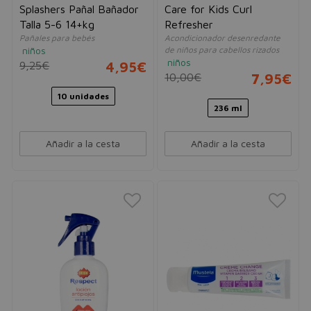
Splashers Pañal Bañador
Care for Kids Curl
Talla 5-6 14+kg
Refresher
Pañales para bebés
Acondicionador desenredante
niños
de niños para cabellos rizados
niños
9,25€
4,95€
10,00€
7,95€
10 unidades
236 ml
Añadir a la cesta
Añadir a la cesta