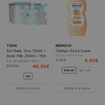
TOUS
NENUCO
Set Baby Tous 100ml +
Champú Extra Suave
Champú extra suave
Body Milk 250ml + 15ml
6,00€
4,95€
Eau de cologne
niños
+ Neceser
65,00€
46,95€
500 ml
Ver 1 set
set
Añadir a la cesta
Añadir a la cesta