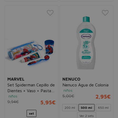
MARVEL
NENUCO
Set Spiderman Cepillo de
Nenuco Agua de Colonia
niños
Dientes + Vaso + Pasta
5,00€
2,95€
niños
de Dientes
9,94€
5,95€
200 ml
500 ml
650 ml
set
Ver 2 sets