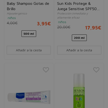
Baby Shampoo Gotas de
Sun Kids Protege &
Brillo
Juega Sensitive SPF50+
Hipoalergénico
Protección inmediata y
Sin perfume
niños
altamente eficaz
niños
4,00€
3,95€
20,00€
17,95€
500 ml
200 ml
Añadir a la cesta
Añadir a la cesta