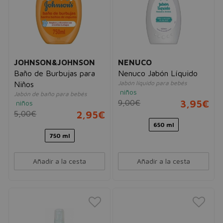
JOHNSON&JOHNSON
NENUCO
Baño de Burbujas para
Nenuco Jabón Líquido
Jabón líquido para bebés
Niños
niños
Jabón de baño para bebés
9,00€
3,95€
niños
5,00€
2,95€
650 ml
750 ml
Añadir a la cesta
Añadir a la cesta