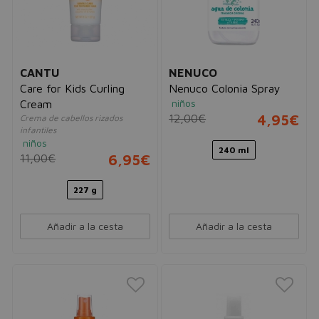
CANTU
NENUCO
Care for Kids Curling
Nenuco Colonia Spray
niños
Cream
12,00€
4,95€
Crema de cabellos rizados
infantiles
niños
240 ml
11,00€
6,95€
227 g
Añadir a la cesta
Añadir a la cesta