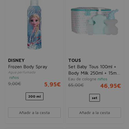
DISNEY
TOUS
Frozen Body Spray
Set Baby Tous 100ml +
Agua perfumada
Body Milk 250ml + 15ml
niños
Eau de cologne
niños
+ Neceser
9,00€
5,95€
65,00€
46,95€
200 ml
set
Añadir a la cesta
Añadir a la cesta