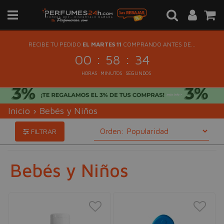
RECIBE TU PEDIDO
EL MARTES 11
COMPRANDO ANTES DE...
:
:
00
58
32
HORAS
MINUTOS
SEGUNDOS
Inicio
›
Bebés y Niños
FILTRAR
Bebés y Niños