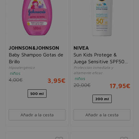
JOHNSON&JOHNSON
NIVEA
Baby Shampoo Gotas de
Sun Kids Protege &
Brillo
Juega Sensitive SPF50+
Hipoalergénico
Protección inmediata y
Sin perfume
niños
altamente eficaz
niños
4,00€
3,95€
20,00€
17,95€
500 ml
200 ml
Añadir a la cesta
Añadir a la cesta