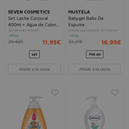
SEVEN COSMETICS
MUSTELA
Set Leche Corporal
Babygel Baño De
400ml + Agua de Colonia
Espuma
Set de aseo infantil
Limpia suavemente sin resecar
250ml
niños
niños
20,42€
11,95€
22,21€
16,95€
set
750 ml
Añadir a la cesta
Añadir a la cesta