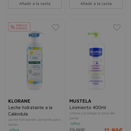
Añadir a la cesta
Añadir a la cesta
PRECIO
%
MÍNIMO
KLORANE
MUSTELA
Leche hidratante a la
Linimiento 400ml
Limpia y protege la zona del
Caléndula
pañal
Leche hidratante calmante para
niños
bebés
23,00€
11,95€
niños