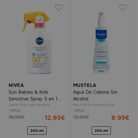
NIVEA
MUSTELA
Sun Babies & Kids
Agua De Colonia Sin
Sensitive Spray 5 en 1
Alcohol
Leche solar piel sensible
No irrita ni reseca la piel
SPF50+
niños
niños
16,00€
12,95€
12,00€
9,95€
200 ml
200 ml