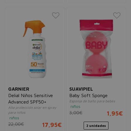
GARNIER
SUAVIPIEL
Delial Niños Sensitive
Baby Soft Sponge
Esponja de baño para bebés
Advanced SPF50+
niños
Alta protección solar en spray
3,00€
1,95€
para niños
niños
22,00€
17,95€
2 unidades