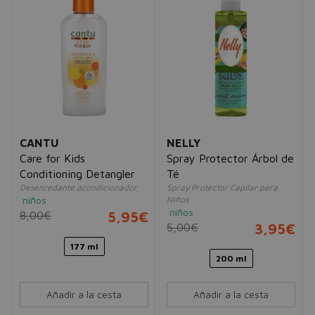
CANTU
NELLY
Care for Kids
Spray Protector Árbol de
Conditioning Detangler
Té
Desenredante acondicionador
Spray Protector Capilar para
niños
Niños
niños
8,00€
5,95€
5,00€
3,95€
177 ml
200 ml
Añadir a la cesta
Añadir a la cesta