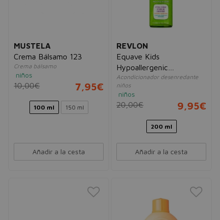
MUSTELA
REVLON
Crema Bálsamo 123
Equave Kids
Crema bálsamo
Hypoallergenic
niños
Acondicionador desenredante
Detangling Conditioner
10,00€
7,95€
niños
niños
20,00€
9,95€
100 ml
150 ml
200 ml
Añadir a la cesta
Añadir a la cesta