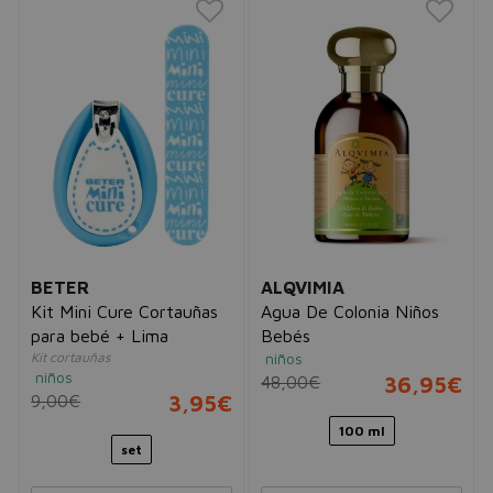
BETER
ALQVIMIA
Kit Mini Cure Cortauñas
Agua De Colonia Niños
para bebé + Lima
Bebés
Kit cortauñas
niños
niños
48,00€
36,95€
9,00€
3,95€
100 ml
set