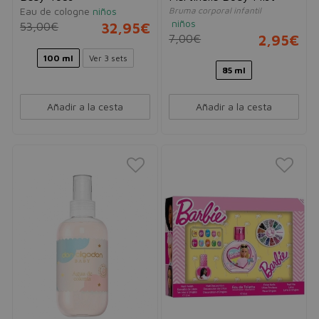
Eau de cologne
niños
Bruma corporal infantil
niños
53,00€
32,95€
7,00€
2,95€
100 ml
Ver 3 sets
85 ml
Añadir a la cesta
Añadir a la cesta