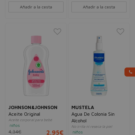
Añadir a la cesta
Añadir a la cesta
JOHNSON&JOHNSON
MUSTELA
Aceite Original
Agua De Colonia Sin
Aceite corporal para bebé
Alcohol
niños
No irrita ni reseca la piel
4,34€
2,95€
niños