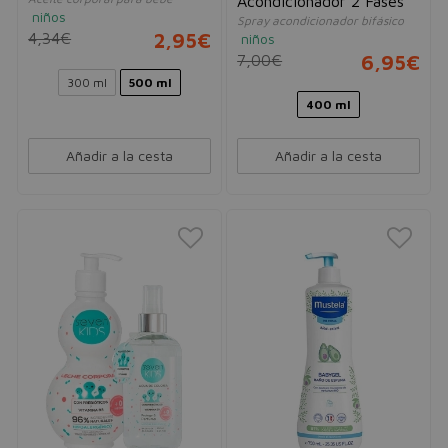
Acondicionador 2 Fases
niños
Spray acondicionador bifásico
4,34€
2,95€
niños
7,00€
6,95€
300 ml
500 ml
400 ml
Añadir a la cesta
Añadir a la cesta