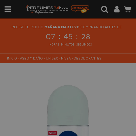
RECIBE TU PEDIDO
MAÑANA MARTES 11
COMPRANDO ANTES DE...
:
:
07
45
28
HORAS
MINUTOS
SEGUNDOS
INICIO
›
ASEO Y BAÑO
›
UNISEX
›
NIVEA
›
DESODORANTES