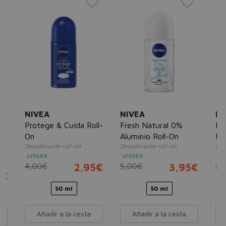
NIVEA
NIVEA
NI
Protege & Cuida Roll-
Fresh Natural 0%
Men
On
Aluminio Roll-On
Bl
Desodorante roll-on
Desodorante roll-on
Des
On
unisex
unisex
ho
4,00€
2,95€
5,00€
3,95€
3,
5€
50 ml
50 ml
Añadir a la cesta
Añadir a la cesta