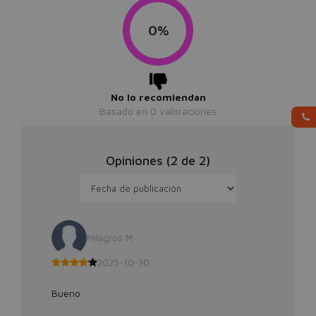
0%
No lo recomiendan
Basado en
0
valoraciones
Opiniones (
2
de
2
)
Milagros M
2025-10-30
Bueno