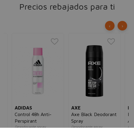
Precios rebajados para ti
‹
›
ADIDAS
AXE
D
Control 48h Anti-
Axe Black Deodorant
Do
en
Perspirant
Spray
Ad
Desodorante spray
Desodorante spray
Des
mujer
hombre
un