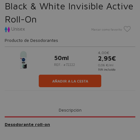
Black & White Invisible Active
Roll-On
Unisex
Marcar como favorito
Producto de Desodorantes
4,00€
50ml
2,95€
REF.: #72222
0,06 €/ml
IVA incluido
AÑADIR A LA CESTA
Descripción
Desodorante roll-on