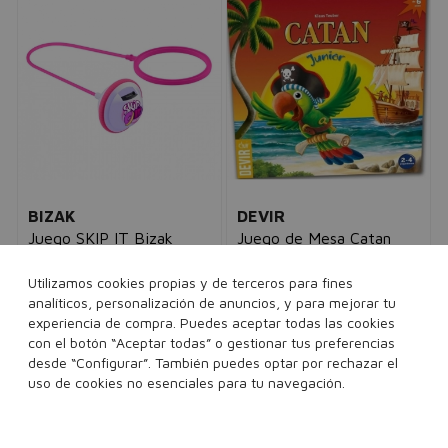
BIZAK
DEVIR
Juego SKIP IT Bizak
Juego de Mesa Catan
35007556
Junior (Es)
niños
niños
Utilizamos cookies propias y de terceros para fines
34,95€
24,95€
29,95€
19,95€
analíticos, personalización de anuncios, y para mejorar tu
experiencia de compra. Puedes aceptar todas las cookies
con el botón “Aceptar todas” o gestionar tus preferencias
1 unidades
1 unidades
desde “Configurar”. También puedes optar por rechazar el
uso de cookies no esenciales para tu navegación.
Añadir a la cesta
Añadir a la cesta