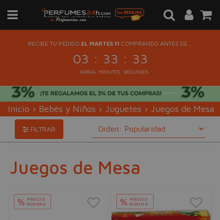
RECIBE TU PEDIDO
EL MARTES 11
COMPRANDO ANTES DE...
:
:
03
33
33
HORAS
MINUTOS
SEGUNDOS
Inicio
›
Bebés y Niños
›
Juguetes
›
Juegos de Mesa
FILTRAR
Juegos de Mesa
PRECIO
PRECIO
%
%
MÍNIMO
MÍNIMO