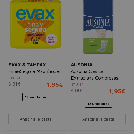
EVAX & TAMPAX
AUSONIA
Fina&Segura Maxi/Super
Ausonia Clásica
mujer
Extraplana Compresas
3,81€
1,95€
mujer
Sin Alas
4,00€
1,95€
13 unidades
12 unidades
Añadir a la cesta
Añadir a la cesta