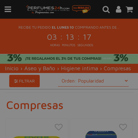
RECIBE TU PEDIDO
EL LUNES 10
COMPRANDO ANTES DE...
:
:
03
13
16
HORAS
MINUTOS
SEGUNDOS
Inicio
›
Aseo y Baño
›
Higiene íntima
›
Compresas
FILTRAR
Compresas