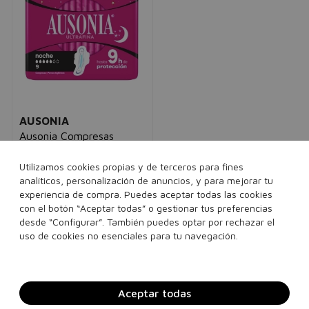
AUSONIA
Ausonia Compresas
Noche Alas Air Dry
mujer
Utilizamos cookies propias y de terceros para fines
3,43€
2,95€
analíticos, personalización de anuncios, y para mejorar tu
experiencia de compra. Puedes aceptar todas las cookies
con el botón “Aceptar todas” o gestionar tus preferencias
9 unidades
desde “Configurar”. También puedes optar por rechazar el
uso de cookies no esenciales para tu navegación.
Añadir a la cesta
Aceptar todas