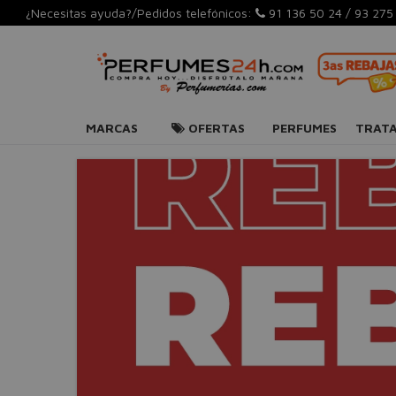
¿Necesitas ayuda?/Pedidos telefónicos:
91 136 50 24
/
93 275
MARCAS
OFERTAS
PERFUMES
TRAT