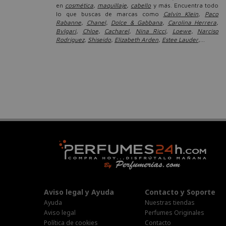
en
cosmética
,
maquillaje
,
cabello
y más. Encuentra todo
lo que buscas de marcas como
Calvin Klein
,
Paco
Rabanne
,
Chanel
,
Dolce & Gabbana
,
Carolina Herrera
,
Bvlgari
,
Chloe
,
Cacharel
,
Nina Ricci
,
Loewe
,
Narciso
Rodríguez
,
Shiseido
,
Elizabeth Arden
,
Estee Lauder
,...
Aviso legal y Ayuda
Contacto y Soporte
Ayuda
Nuestras tiendas
Aviso legal
Perfumes Originales
Política de cookies
Contacto