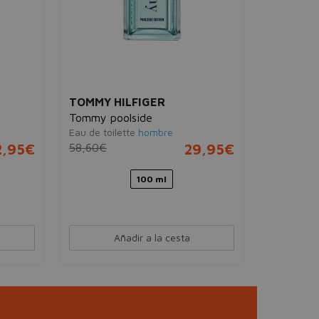
TOMMY HILFIGER
RIMME
Tommy poolside
Multit
Eau de toilette
hombre
Colorete 
350 Ro
2,95€
58,60€
29,95€
17,00
100 ml
Añadir a la cesta