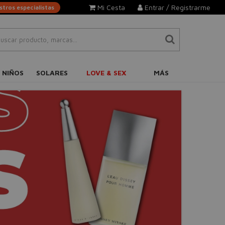
Mi Cesta
Entrar / Registrarme
tros especialistas
 NIÑOS
SOLARES
LOVE & SEX
MÁS