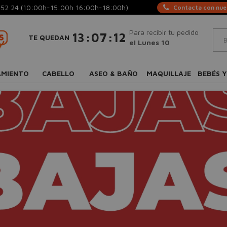
 52 24
(10:00h-15:00h 16:00h-18:00h)
Contacta con nues
Para recibir tu pedido
:
:
13
07
12
TE QUEDAN
el Lunes 10
AMIENTO
CABELLO
ASEO & BAÑO
MAQUILLAJE
BEBÉS Y