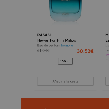
RASASI
M
Hawas For Him Malibu
Es
Eau de parfum
hombre
L
61,04€
30,52€
Le
m
3
100 ml
esta
Añadir a la cesta