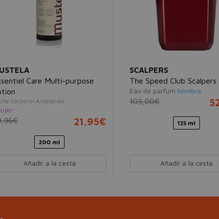
USTELA
SCALPERS
sentiel Care Multi-purpose
The Speed Club Scalpers
Eau de parfum
hombre
otion
103,00€
5
che Corporal Antiestrías
ujer
9,96€
21,95€
125 ml
200 ml
Añadir a la cesta
Añadir a la cesta