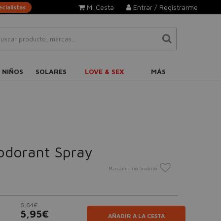
Mi Cesta
Entrar / Registrarme
cialistas
 NIÑOS
SOLARES
LOVE & SEX
MÁS
odorant Spray
Marcar como favorito
6,64€
5,95€
AÑADIR A LA CESTA