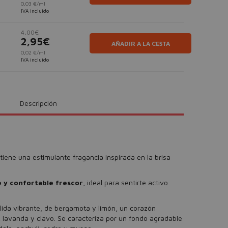
0,03 €/ml
IVA incluido
4,00€
2,95€
AÑADIR A LA CESTA
0,02 €/ml
IVA incluido
Descripción
tiene una estimulante fragancia inspirada en la brisa
e y confortable frescor
, ideal para sentirte activo
lida vibrante, de bergamota y limón, un corazón
, lavanda y clavo. Se caracteriza por un fondo agradable