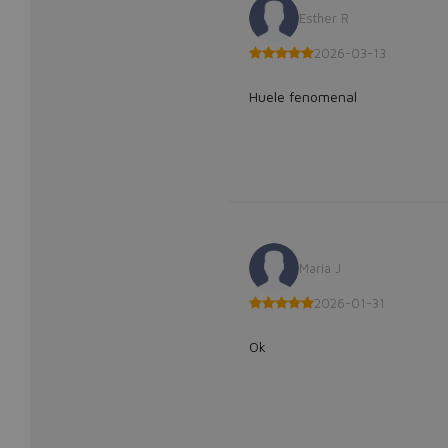
Esther R
2026-03-13
Huele fenomenal
Maria J
2026-01-31
Ok