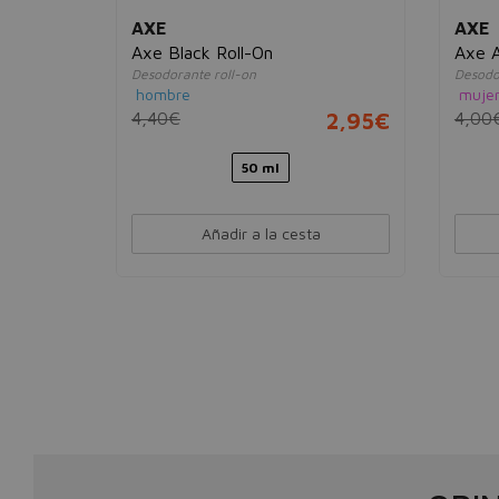
AXE
AXE
Spray
Axe Black Roll-On
Axe A
Desodorante roll-on
Desodo
hombre
muje
2,95€
4,40€
2,95€
4,00
50 ml
Añadir a la cesta