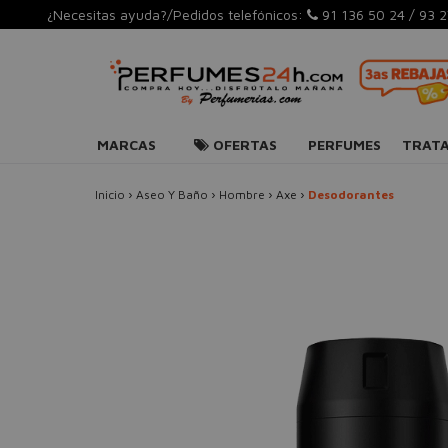
¿Necesitas ayuda?/Pedidos telefónicos:
91 136 50 24
/
93 2
MARCAS
OFERTAS
PERFUMES
TRAT
Inicio
›
Aseo Y Baño
›
Hombre
›
Axe
›
Desodorantes