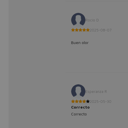
Rocío D
2025-08-07
Buen olor
Esperanza R
2025-05-30
Correcto
Correcto