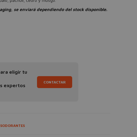
alo, pachulí, cedro y musgo.
aging, se enviará dependiendo del stock disponible.
ra eligir tu
CONTACTAR
os expertos
ESODORANTES