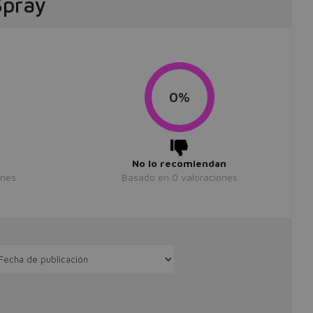
Spray
0%
No lo recomiendan
ones
Basado en
0
valoraciones