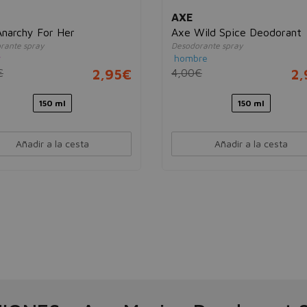
AXE
narchy For Her
Axe Wild Spice Deodorant
rante spray
Desodorante spray
r
hombre
€
2,95€
4,00€
2,
150 ml
150 ml
Añadir a la cesta
Añadir a la cesta