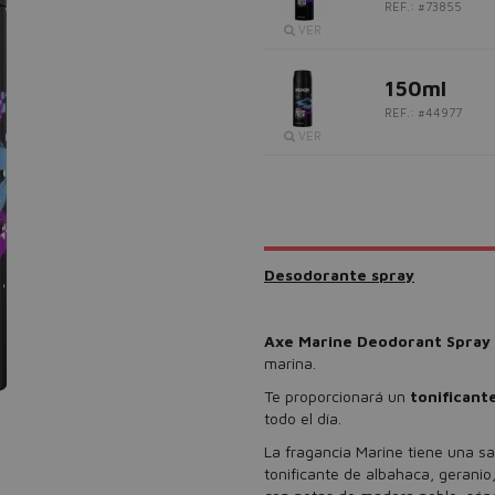
REF.: #73855
VER
150ml
REF.: #44977
VER
Desodorante spray
Axe Marine Deodorant Spray
marina.
Te proporcionará un
tonificant
todo el día.
La fragancia Marine tiene una sa
tonificante de albahaca, geranio