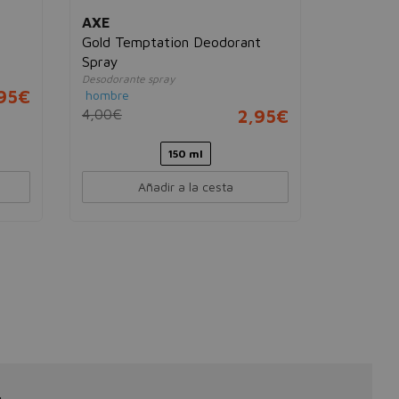
AXE
Gold Temptation Deodorant
Spray
Desodorante spray
95€
hombre
4,00€
2,95€
150 ml
Añadir a la cesta