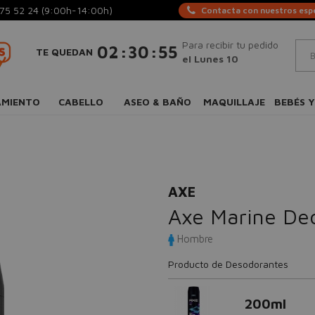
75 52 24
(9:00h-14:00h)
Contacta con nuestros espe
Para recibir tu pedido
:
:
02
30
54
TE QUEDAN
el Lunes 10
AMIENTO
CABELLO
ASEO & BAÑO
MAQUILLAJE
BEBÉS Y
AXE
Axe Marine De
Hombre
Producto de Desodorantes
200ml