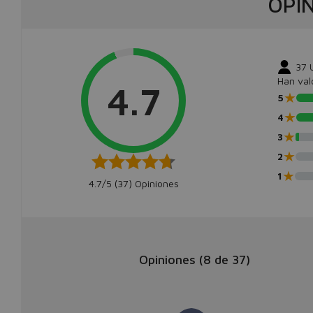
OPI
37
Han val
4.7
★
5
★
4
★
3
★
2
★
1
4.7/5 (
37
) Opiniones
Opiniones (
8
de
37
)