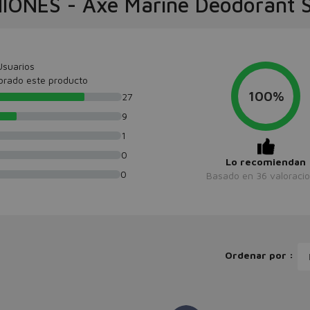
NIONES
-
Axe Marine Deodorant 
Usuarios
orado este producto
100%
27
9
1
0
Lo recomiendan
0
Basado en
36
valoraci
Ordenar por :