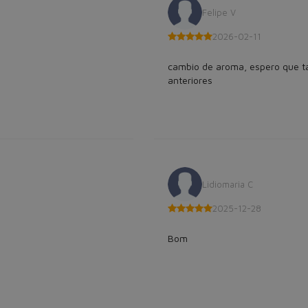
Felipe V
2026-02-11
cambio de aroma, espero que t
anteriores
Lidiomaria C
2025-12-28
Bom