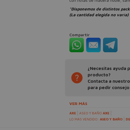
con notas de madera noble, sánd
*Disponemos de distintos pack
(La cantidad elegida no varía)
Compartir
¿Necesitas ayuda pa
producto?
Contacta a nuestr
para pedir consejo
VER MÁS
AXE
ASEO Y BAÑO
AXE
LO MÁS VENDIDO:
ASEO Y BAÑO
D