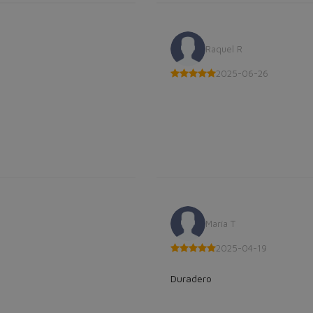
Raquel R
2025-06-26
María T
2025-04-19
Duradero