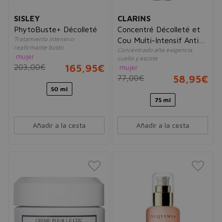
SISLEY
CLARINS
PhytoBuste+ Décolleté
Concentré Décolleté et
Tratamiento intensivo
Cou Multi-Intensif Anti-
reafirmante busto
Concentrado alta exigencia
Taches,Densité
mujer
cuello y escote
203,00€
165,95€
mujer
77,00€
58,95€
50 ml
75 ml
Añadir a la cesta
Añadir a la cesta