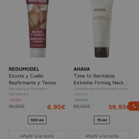
REDUMODEL
AHAVA
Escote y Cuello
Time to Revitalize
Reafirmante y Tensor
Extreme Firming Neck &
Recupera la firmeza e
Tratamiento reafirmante cuello
Décolleté Cream
hidratación
y escote
mujer
unisex
16,00€
6,95€
69,00€
39,95€
100 ml
75 ml
Añadir a la cesta
Añadir a la cesta