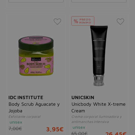
PRECIO
%
MÍNIMO
IDC INSTITUTE
UNICSKIN
Body Scrub Aguacate y
Unicbody White X-treme
Jojoba
Cream
Exfoliante corporal
Crema corporal iluminadora y
unisex
antimanchas intensiva
unisex
7,00€
3,95€
65,00€
26,45€