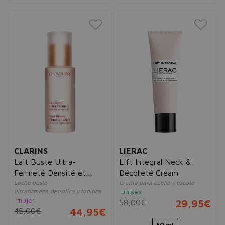
CLARINS
LIERAC
Lait Buste Ultra-
Lift Integral Neck &
Fermeté Densité et
Décolleté Cream
Leche busto
Crema para cuello y escote
Tonicité
ultrafirmeza,densifica y tonifica
unisex
mujer
58,00€
29,95€
45,00€
44,95€
50 ml