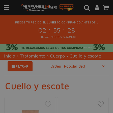
RECIBE TU PEDIDO
EL LUNES 10
COMPRANDO ANTES DE...
:
:
02
55
27
HORAS
MINUTOS
SEGUNDOS
Inicio
›
Tratamiento
›
Cuerpo
›
Cuello y escote
FILTRAR
Cuello y escote