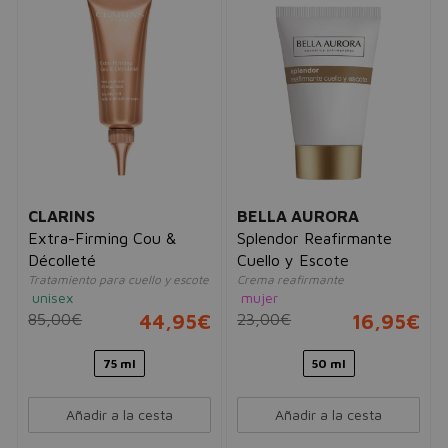
CLARINS
BELLA AURORA
Extra-Firming Cou &
Splendor Reafirmante
Décolleté
Cuello y Escote
Tratamiento para cuello y escote
Crema reafirmante
unisex
mujer
85,00€
44,95€
23,00€
16,95€
75 ml
50 ml
Añadir a la cesta
Añadir a la cesta