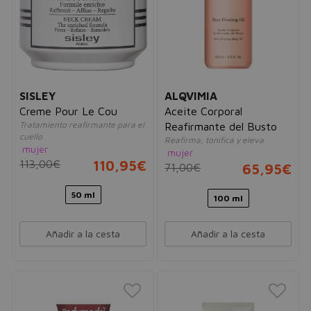
SISLEY
ALQVIMIA
Creme Pour Le Cou
Aceite Corporal
Tratamiento reafirmante para el
Reafirmante del Busto
cuello
Reafirma, tonifica y eleva
mujer
mujer
113,00€
110,95€
71,00€
65,95€
50 ml
100 ml
Añadir a la cesta
Añadir a la cesta