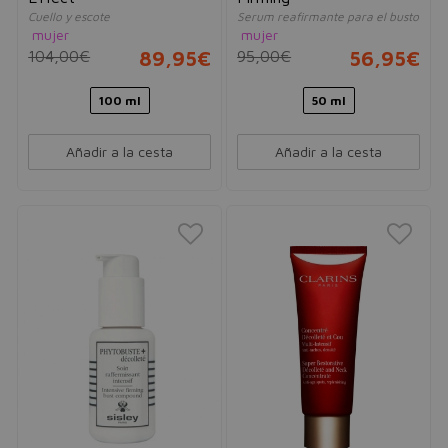
Cuello y escote
Serum reafirmante para el busto
mujer
mujer
104,00€
89,95€
95,00€
56,95€
100 ml
50 ml
Añadir a la cesta
Añadir a la cesta