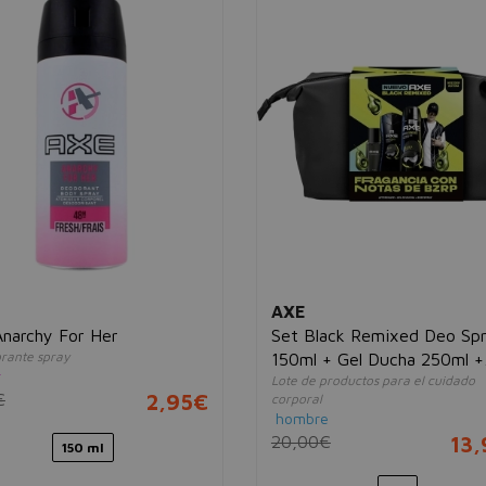
AXE
narchy For Her
Set Black Remixed Deo Sp
rante spray
150ml + Gel Ducha 250ml +
r
Lote de productos para el cuidado
Aftershave 100ml + Necese
€
2,95€
corporal
hombre
20,00€
13
150 ml