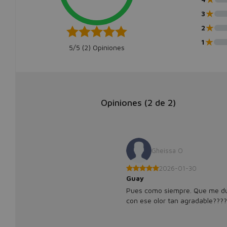
★
3
★
2
★
1
5/5 (
2
) Opiniones
Opiniones (
2
de
2
)
Gheissa O
2026-01-30
Guay
Pues como siempre. Que me dur
con ese olor tan agradable????