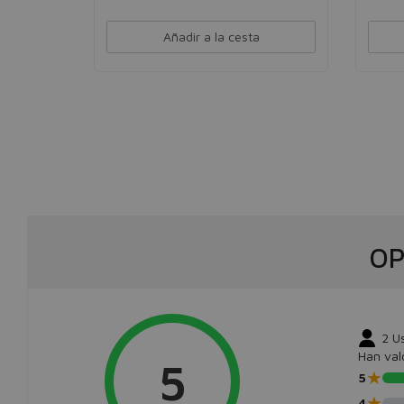
Añadir a la cesta
OP
2
U
Han val
5
★
5
★
4