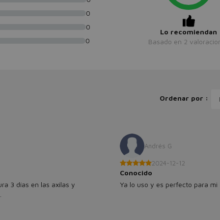
0
0
Lo recomiendan
0
Basado en
2
valoracio
Ordenar por :
Andrés G
2024-12-12
Conocido
a 3 días en las axilas y
Ya lo uso y es perfecto para mi
.