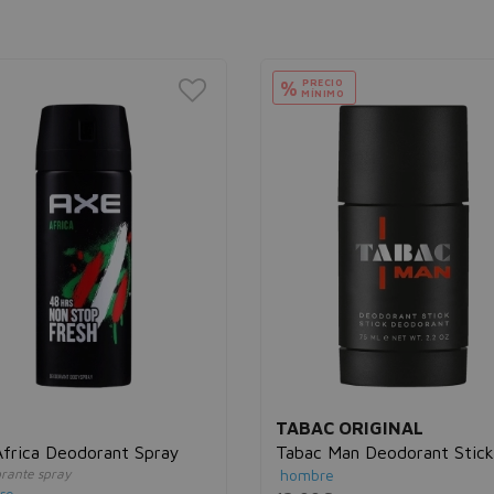
PRECIO
%
MÍNIMO
TABAC ORIGINAL
frica Deodorant Spray
Tabac Man Deodorant Stick
rante spray
hombre
re