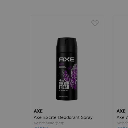
AXE
AXE
in
Axe Excite Deodorant Spray
Axe A
Desodorante spray
Desodo
hombre
homb