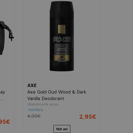
AXE
AXE
ray
Axe Gold Oud Wood & Dark
Emerald 
Desodorant
Vanilla Deodorant
hombre
Desodorante spray
r
7,00€
hombre
4,00€
2,95€
,95€
150 ml