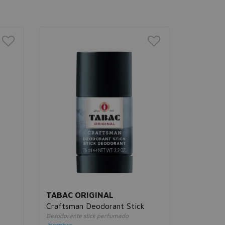
TABAC ORIGINAL
AXE
Craftsman Deodorant Stick
Axe Blac
Desodorante stick perfumado
Desodorant
hombre
hombre