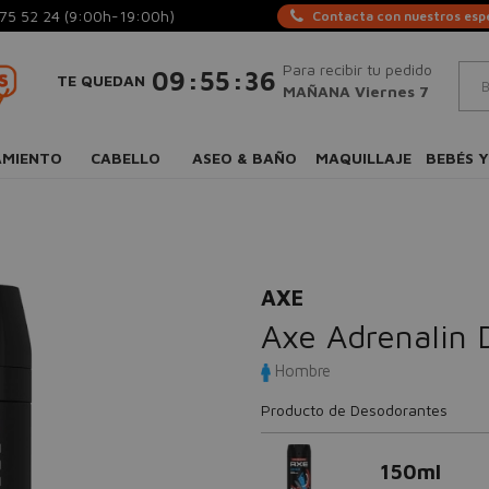
75 52 24
(9:00h-19:00h)
Contacta con nuestros espe
Para recibir tu pedido
:
:
09
55
35
TE QUEDAN
MAÑANA Viernes 7
AMIENTO
CABELLO
ASEO & BAÑO
MAQUILLAJE
BEBÉS Y
AXE
Axe Adrenalin
Hombre
Producto de Desodorantes
150ml