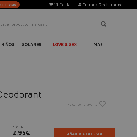
Mi Cesta
Entrar / Registrarme
cialistas
 NIÑOS
SOLARES
LOVE & SEX
MÁS
 Deodorant
Marcar como favorito
4,00€
2,95€
AÑADIR A LA CESTA