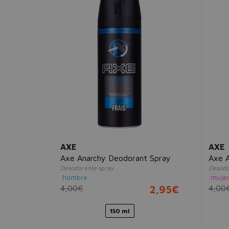
AXE
AXE
Axe Anarchy Deodorant Spray
Axe A
Desodorante spray
Desodo
hombre
muje
4,00€
2,95€
4,00
2,95€
150 ml
2 sets