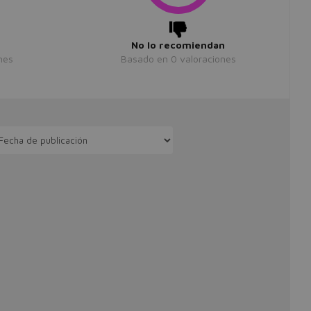
No lo recomiendan
nes
Basado en
0
valoraciones