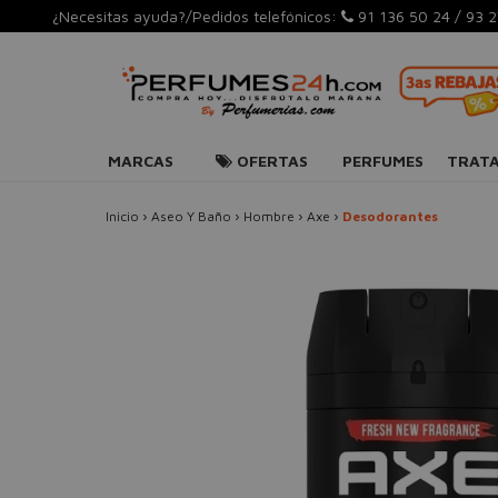
¿Necesitas ayuda?/Pedidos telefónicos:
91 136 50 24
/
93 2
MARCAS
OFERTAS
PERFUMES
TRAT
Inicio
›
Aseo Y Baño
›
Hombre
›
Axe
›
Desodorantes