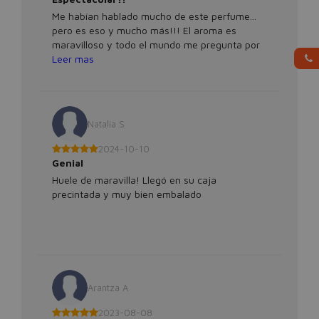
Me habían hablado mucho de este perfume...
pero es eso y mucho más!!! El aroma es
maravilloso y todo el mundo me pregunta por
él. Gracias a perfumes 24h lo tengo a un precio
Leer mas
excelente.
Natalia S
2024-10-10
Genial
Huele de maravilla! Llegó en su caja
precintada y muy bien embalado
Arantza A
2023-08-08