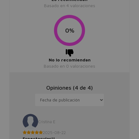
Basado en
4
valoraciones
0%
No lo recomiendan
Basado en
0
valoraciones
Opiniones (
4
de
4
)
Cristina E
2025-08-22
Espectacular!!