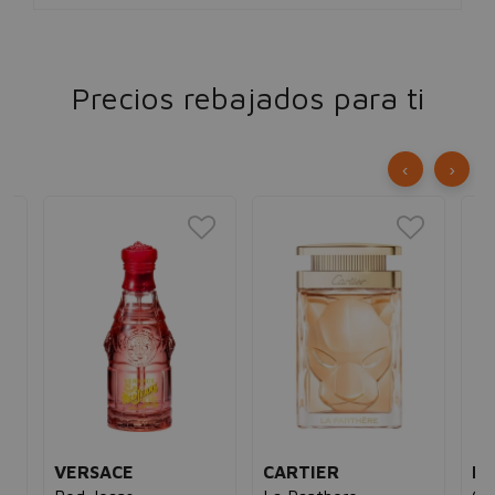
Precios rebajados para ti
‹
›
VERSACE
CARTIER
DA