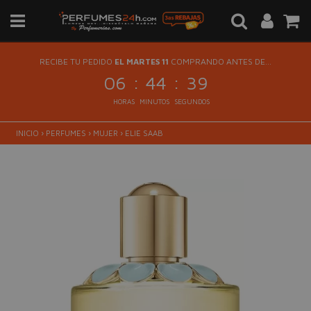
RECIBE TU PEDIDO
EL MARTES 11
COMPRANDO ANTES DE...
:
:
06
44
39
HORAS
MINUTOS
SEGUNDOS
INICIO
›
PERFUMES
›
MUJER
›
ELIE SAAB