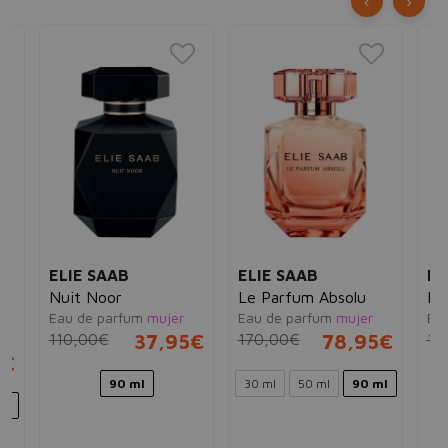
‹
›
ELIE SAAB
ELIE SAAB
EL
m
Nuit Noor
Le Parfum Absolu
L'
Eau de parfum
mujer
Eau de parfum
mujer
Ea
110,00€
37,95€
170,00€
78,95€
13
5€
90 ml
30 ml
50 ml
90 ml
ml