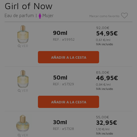
Girl of Now
Eau de parfum |
Mujer
Marcar como favorito
92,00€
90ml
54,95€
REF.: #59952
0,61 €/ml
IVA incluido
VER
AÑADIR A LA CESTA
85,00€
50ml
46,95€
REF.: #57329
0,94 €/ml
IVA incluido
VER
AÑADIR A LA CESTA
55,00€
30ml
32,95€
REF.: #57328
1,10 €/ml
IVA incluido
VER