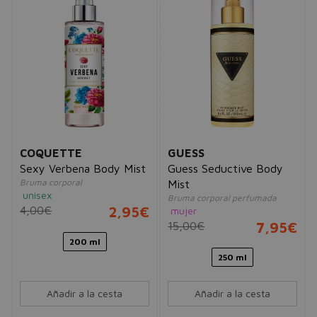
COQUETTE
GUESS
Sexy Verbena Body Mist
Guess Seductive Body
Bruma corporal
Mist
unisex
Bruma corporal perfumada
4,00€
2,95€
mujer
15,00€
7,95€
200 ml
250 ml
Añadir a la cesta
Añadir a la cesta