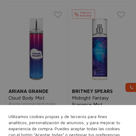
PRECIO
%
MÍNIMO
ARIANA GRANDE
BRITNEY SPEARS
Cloud Body Mist
Midnight Fantasy
Bruma corporal perfumada
Fragance Mist
mujer
Bruma corporal perfumada
20,00€
12,95€
mujer
Utilizamos cookies propias y de terceros para fines
20,00€
6,95€
analíticos, personalización de anuncios, y para mejorar tu
experiencia de compra. Puedes aceptar todas las cookies
236 ml
con el botón “Aceptar todas” o gestionar tus preferencias
236 ml