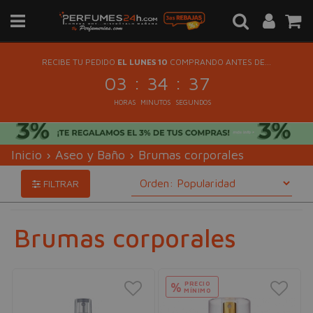
RECIBE TU PEDIDO
EL LUNES 10
COMPRANDO ANTES DE...
:
:
03
34
37
HORAS
MINUTOS
SEGUNDOS
Inicio
›
Aseo y Baño
›
Brumas corporales
FILTRAR
Brumas corporales
PRECIO
%
MÍNIMO