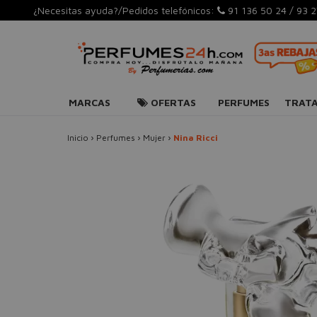
¿Necesitas ayuda?/Pedidos telefónicos:
91 136 50 24
/
93 2
MARCAS
OFERTAS
PERFUMES
TRAT
Inicio
›
Perfumes
›
Mujer
›
Nina Ricci