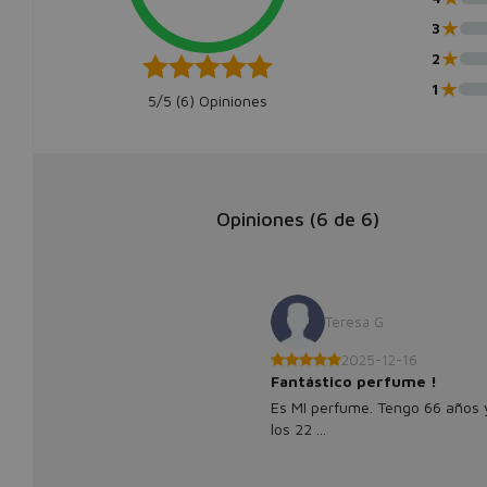
★
3
★
2
★
1
5/5 (
6
) Opiniones
Opiniones (
6
de
6
)
Teresa G
2025-12-16
Fantástico perfume !
Es MI perfume. Tengo 66 años 
los 22 ...