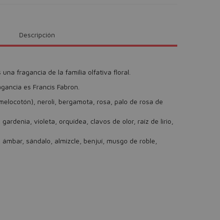
Descripción
na fragancia de la familia olfativa floral.
agancia es Francis Fabron.
(melocotón), neroli, bergamota, rosa, palo de rosa de
ardenia, violeta, orquídea, clavos de olor, raíz de lirio,
, ámbar, sándalo, almizcle, benjuí, musgo de roble,