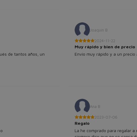
Joaquin B
2024-11-22
Muy rápido y bien de precio
és de tantos años, un
Envío muy rápido y a un precio
.
Ana B
2023-07-06
Regalo
do
La he comprado para regalar a
siempre dice que no se cansa d