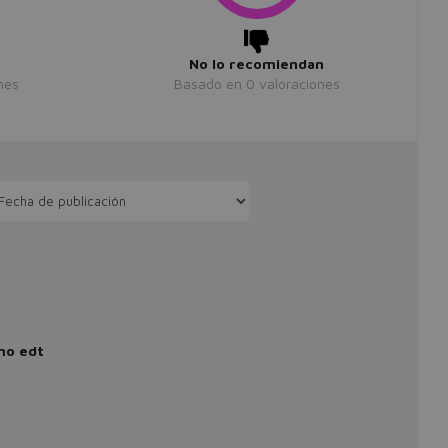
No lo recomiendan
nes
Basado en
0
valoraciones
mo edt