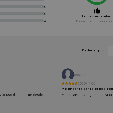
0
0
Lo recomiendan
0
Basado en
6
valoracio
Ordenar por :
Rosana P
2025-11-26
Me encanta tanto el edp co
y lo uso diariamente desde
Me encanta esta gama de Nina