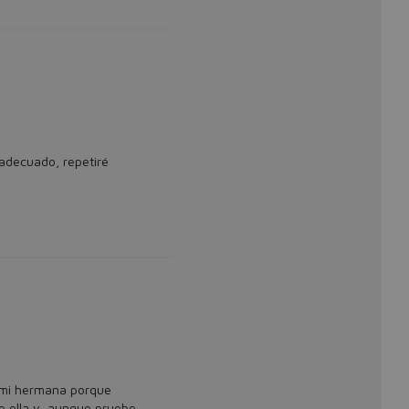
 adecuado, repetiré
 mi hermana porque
e ella y ,aunque pruebe