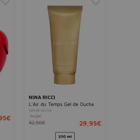
NINA RICCI
NINA RI
L'Air du Temps Gel de Ducha
Ricci Ric
Gel de ducha
Eau de pa
mujer
95€
65,00€
42,50€
29,95€
200 ml