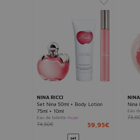
NINA RICCI
NINA
Set Nina 50ml + Body Lotion
Nina 
Eau de
75ml + 10ml
74,95€
73,0
Eau de toilette
mujer
74,50€
59,95€
 ml
set