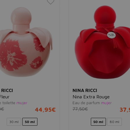
 RICCI
NINA RICCI
Fleur
Nina Extra Rouge
 toilette
mujer
Eau de parfum
mujer
0€
44,95€
77,50€
37,
30 ml
50 ml
50 ml
80 ml