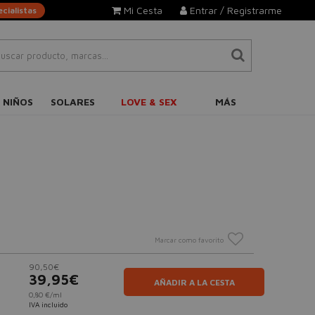
Mi Cesta
Entrar / Registrarme
cialistas
 NIÑOS
SOLARES
LOVE & SEX
MÁS
Marcar como favorito
90,50€
39,95€
AÑADIR A LA CESTA
0,80 €/ml
IVA incluido