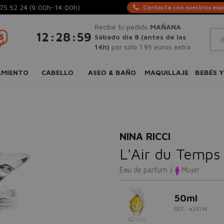
75 52 24
(9:00h-14:00h)
Contacta con nuestros espe
Recibe tu pedido
MAÑANA
:
:
12
28
58
Sábado día 8 (antes de las
14h)
por sólo 1.95 euros extra
AMIENTO
CABELLO
ASEO & BAÑO
MAQUILLAJE
BEBÉS Y
NINA RICCI
L'Air du Temps
Eau de parfum |
Mujer
50ml
REF.: #25134
VER