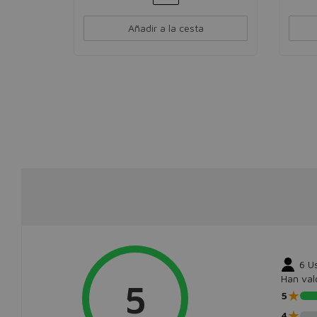
Añadir a la cesta
6
U
Han val
5
★
5
★
4