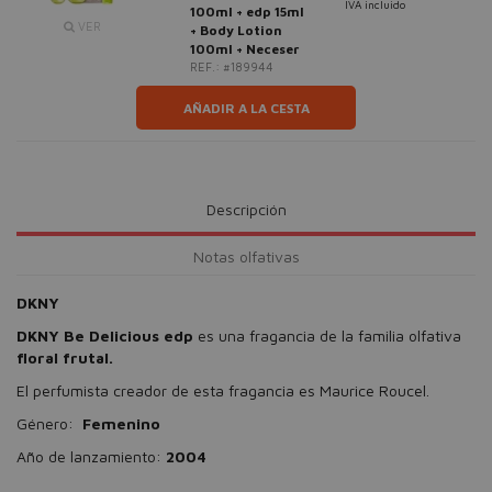
IVA incluido
100ml + edp 15ml
VER
+ Body Lotion
100ml + Neceser
REF.: #189944
AÑADIR A LA CESTA
Descripción
Notas olfativas
DKNY
DKNY Be Delicious edp
es una fragancia de la familia olfativa
floral frutal.
El perfumista creador de esta fragancia es Maurice Roucel.
Género:
Femenino
Año de lanzamiento:
2004