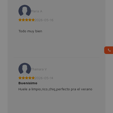
María A
2026-05-16
Todo muy bien
Thainara V
2026-05-14
Buenísimo
Huele a limpio,rico,chiq,perfecto pra el verano