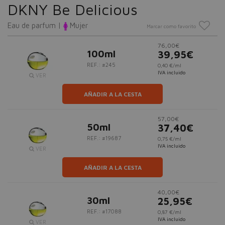
DKNY Be Delicious
Eau de parfum |
Mujer
Marcar como favorito
76,00€
100ml
39,95€
REF.: #245
0,40 €/ml
IVA incluido
VER
AÑADIR A LA CESTA
57,00€
50ml
37,40€
REF.: #19687
0,75 €/ml
IVA incluido
VER
AÑADIR A LA CESTA
40,00€
30ml
25,95€
REF.: #17088
0,87 €/ml
IVA incluido
VER