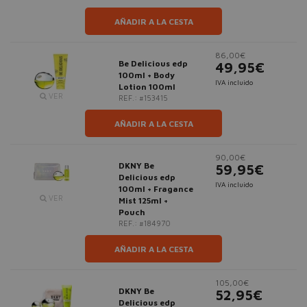
AÑADIR A LA CESTA
86,00€
Be Delicious edp
49,95€
100ml + Body
IVA incluido
Lotion 100ml
VER
REF.: #153415
AÑADIR A LA CESTA
90,00€
DKNY Be
59,95€
Delicious edp
IVA incluido
100ml + Fragance
VER
Mist 125ml +
Pouch
REF.: #184970
AÑADIR A LA CESTA
105,00€
DKNY Be
52,95€
Delicious edp