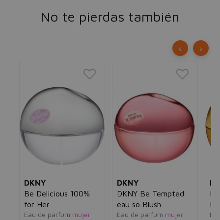
No te pierdas también
‹
›
DKNY
DKNY
D
Be Delicious 100%
DKNY Be Tempted
DK
for Her
eau so Blush
Del
Eau de parfum
mujer
Eau de parfum
mujer
Ea