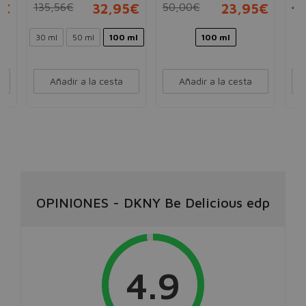
5€
135,56€
32,95€
50,00€
23,95€
45
30 ml
50 ml
100 ml
100 ml
Añadir a la cesta
Añadir a la cesta
OPINIONES
-
DKNY Be Delicious edp
4.9