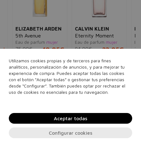
ELIZABETH ARDEN
CALVIN KLEIN
B
5th Avenue
Eternity Moment
My
Eau de parfum
mujer
Eau de parfum
mujer
Ea
5€
75,00€
19,95€
94,00€
22,95€
12
Utilizamos cookies propias y de terceros para fines
30 ml
75 ml
125 ml
100 ml
analíticos, personalización de anuncios, y para mejorar tu
Ver 1 set
experiencia de compra. Puedes aceptar todas las cookies
con el botón “Aceptar todas” o gestionar tus preferencias
desde “Configurar”. También puedes optar por rechazar el
Añadir a la cesta
Añadir a la cesta
uso de cookies no esenciales para tu navegación.
Aceptar todas
Configurar cookies