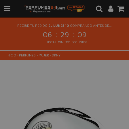
RECIBE TU PEDIDO
EL LUNES 10
COMPRANDO ANTES DE...
:
:
06
29
08
HORAS
MINUTOS
SEGUNDOS
INICIO
›
PERFUMES
›
MUJER
›
DKNY