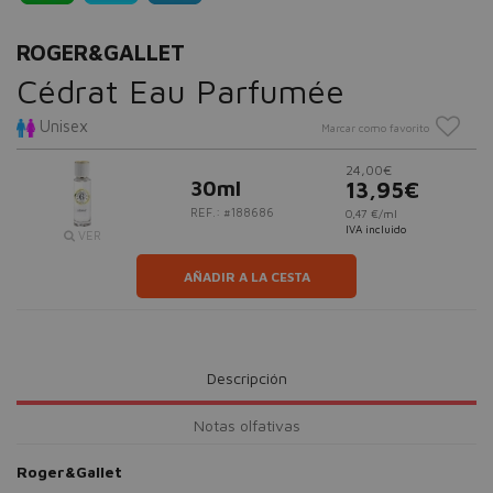
ROGER&GALLET
Cédrat Eau Parfumée
Unisex
Marcar como favorito
24,00€
30ml
13,95€
REF.: #188686
0,47 €/ml
IVA incluido
VER
AÑADIR A LA CESTA
Descripción
Notas olfativas
Roger&Gallet