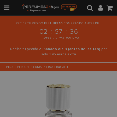
RECIBE TU PEDIDO
EL LUNES 10
COMPRANDO ANTES DE...
:
:
02
57
36
HORAS
MINUTOS
SEGUNDOS
Recibe tu pedido
el Sábado día 8 (antes de las 14h)
por
sólo 1.95 euros extra
INICIO
›
PERFUMES
›
UNISEX
›
ROGER&GALLET