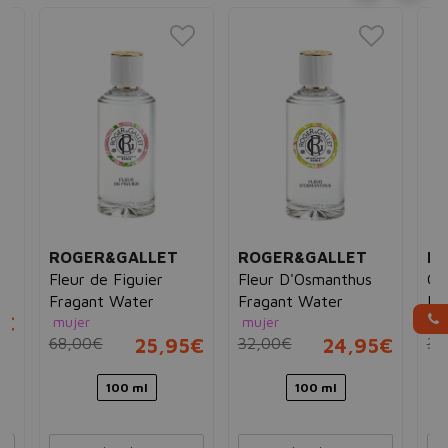
ROGER&GALLET
ROGER&GALLET
R
Fleur de Figuier
Fleur D'Osmanthus
Gi
Fragant Water
Fragant Water
Fr
5€
mujer
mujer
mu
68,00€
25,95€
32,00€
24,95€
32
100 ml
100 ml