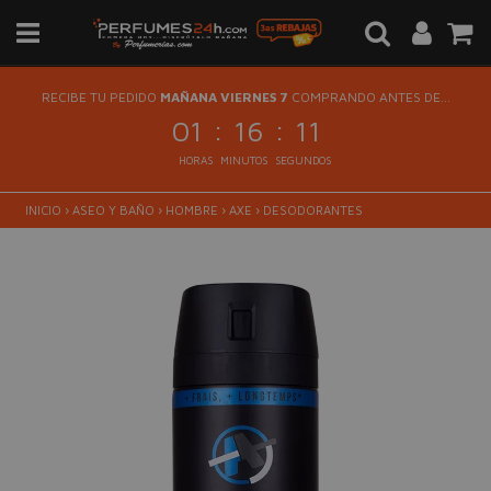
RECIBE TU PEDIDO
MAÑANA VIERNES 7
COMPRANDO ANTES DE...
:
:
01
16
10
HORAS
MINUTOS
SEGUNDOS
INICIO
›
ASEO Y BAÑO
›
HOMBRE
›
AXE
›
DESODORANTES