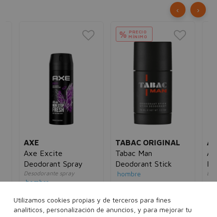
‹
›
PRECIO
%
MÍNIMO
AXE
TABAC ORIGINAL
AX
n
Axe Excite
Tabac Man
Ax
Deodorant Spray
Deodorant Stick
De
Desodorante spray
hombre
Des
hombre
ho
12,00€
4,19€
5€
4,00€
2,95€
4,
Utilizamos cookies propias y de terceros para fines
75 ml
analíticos, personalización de anuncios, y para mejorar tu
150 ml