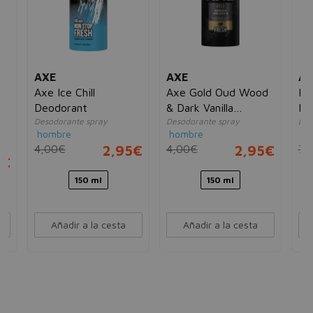
AXE
AXE
AX
Axe Ice Chill
Axe Gold Oud Wood
Em
Deodorant
& Dark Vanilla
De
l
Desodorante spray
Desodorante spray
Des
Deodorant
hombre
hombre
ho
+
4,00€
2,95€
4,00€
2,95€
7,
5€
150 ml
150 ml
Añadir a la cesta
Añadir a la cesta