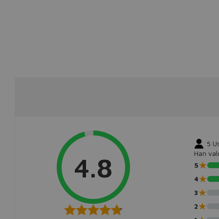
5
U
Han val
4.8
★
5
★
4
★
3
★
2