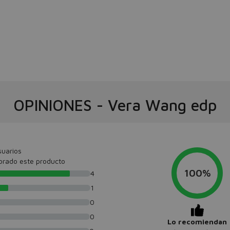
OPINIONES
-
Vera Wang edp
suarios
orado este producto
100%
4
1
0
0
Lo recomiendan