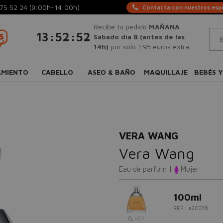
75 52 24
(9:00h-14:00h)
Contacta con nuestros espe
Recibe tu pedido
MAÑANA
:
:
13
52
51
Sábado día 8 (antes de las
14h)
por sólo 1.95 euros extra
AMIENTO
CABELLO
ASEO & BAÑO
MAQUILLAJE
BEBÉS Y
VERA WANG
Vera Wang
Eau de parfum |
Mujer
100ml
REF.: #20238
VER