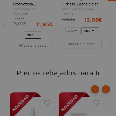
Protectora
Hidrata Leche Solar
Sk
ra-
Leche protectora
Leche solar hidratante
Pro
Hidratante 24h
SPF30
hidratante
unisex
piel
SPF30
unisex
un
16,00€
13,95€
5€
15,00€
11,95€
30
200 ml
400 ml
200 ml
Añadir a la cesta
Añadir a la cesta
Precios rebajados para ti
‹
›