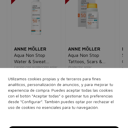
ANNE MÖLLER
ANNE MÖLLER
LA
Aqua Non Stop
Aqua Non Stop
Su
Water & Sweat
Tattoos, Scars &
Op
Loción con protección solar
Protector solar
Ace
Resistant SPF50 Oil
Dark Spots Stick
SP
unisex
unisex
pro
Free
SPF50+
un
5€
34,72€
16,95€
25,66€
12,95€
Utilizamos cookies propias y de terceros para fines
39
analíticos, personalización de anuncios, y para mejorar tu
experiencia de compra. Puedes aceptar todas las cookies
175 ml
25 g
con el botón “Aceptar todas” o gestionar tus preferencias
desde “Configurar”. También puedes optar por rechazar el
Añadir a la cesta
Añadir a la cesta
uso de cookies no esenciales para tu navegación.