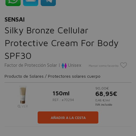
SENSAI
Silky Bronze Cellular
Protective Cream For Body
SPF30
Factor de Protección Solar |
Unisex
Marcar como favorito
Producto de Solares / Protectores solares cuerpo
90,00€
150ml
68,95€
REF.: #70294
0,46 €/ml
IVA incluido
VER
AÑADIR A LA CESTA