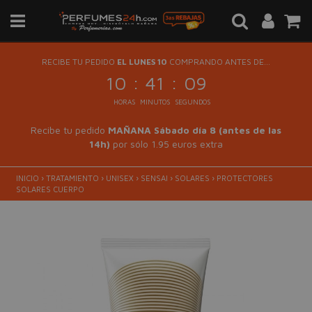
RECIBE TU PEDIDO
EL LUNES 10
COMPRANDO ANTES DE...
:
:
10
41
09
HORAS
MINUTOS
SEGUNDOS
Recibe tu pedido
MAÑANA Sábado día 8 (antes de las
14h)
por sólo 1.95 euros extra
INICIO
›
TRATAMIENTO
›
UNISEX
›
SENSAI
›
SOLARES
›
PROTECTORES
SOLARES CUERPO