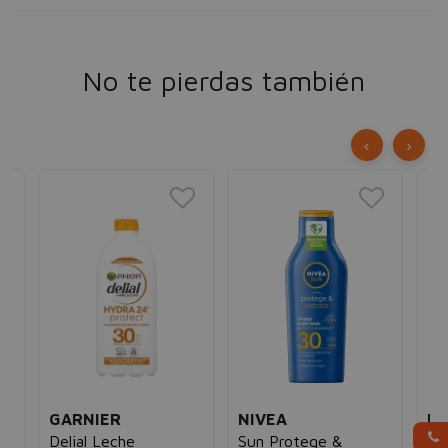
No te pierdas también
‹
›
GARNIER
NIVEA
PI
Delial Leche
Sun Protege &
Al