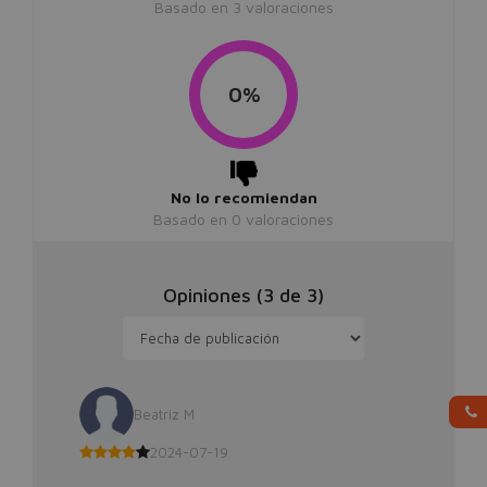
Basado en
3
valoraciones
0%
No lo recomiendan
Basado en
0
valoraciones
Opiniones (
3
de
3
)
Beatriz M
2024-07-19