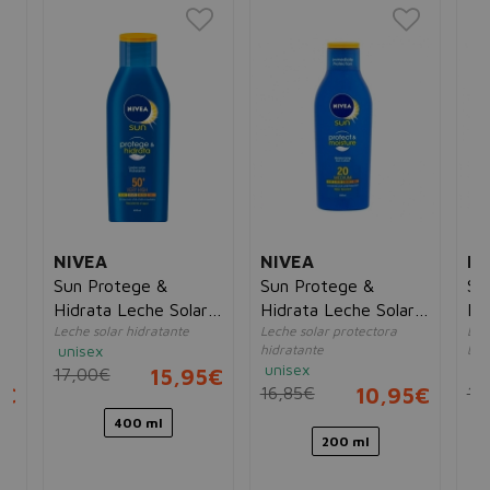
NIVEA
NIVEA
NI
Sun Protege &
Sun Protege &
Su
Hidrata Leche Solar
Hidrata Leche Solar
Br
Leche solar hidratante
Leche solar protectora
Lec
SPF50
SPF20
SP
unisex
hidratante
bro
unisex
un
17,00€
15,95€
5€
16,85€
10,95€
14
400 ml
200 ml