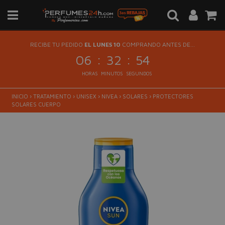
RECIBE TU PEDIDO
EL LUNES 10
COMPRANDO ANTES DE...
:
:
06
32
54
HORAS
MINUTOS
SEGUNDOS
INICIO
›
TRATAMIENTO
›
UNISEX
›
NIVEA
›
SOLARES
›
PROTECTORES
SOLARES CUERPO