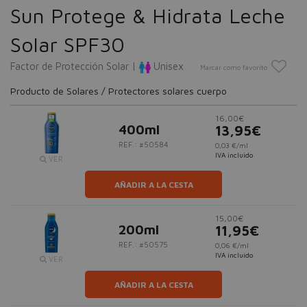
Sun Protege & Hidrata Leche
Solar SPF30
Factor de Protección Solar |
Unisex
Marcar como favorito
Producto de Solares / Protectores solares cuerpo
16,00€
400ml
13,95€
REF.: #50584
0,03 €/ml
IVA incluido
VER
AÑADIR A LA CESTA
15,00€
200ml
11,95€
REF.: #50575
0,06 €/ml
IVA incluido
VER
AÑADIR A LA CESTA