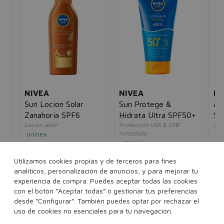
NIVEA
NIVEA
PI
Sun Locion Solar
Sun Protege &
Al
Zanahoria SPF6
Hidrata Ultra SPF50+
Sk
Locion solar
Protección UVA & UVB
Prot
unisex
inmediata
un
unisex
10,00€
7,95€
19
5€
15,00€
9,95€
Utilizamos cookies propias y de terceros para fines
200 ml
analíticos, personalización de anuncios, y para mejorar tu
150 ml
experiencia de compra. Puedes aceptar todas las cookies
con el botón “Aceptar todas” o gestionar tus preferencias
desde “Configurar”. También puedes optar por rechazar el
Añadir a la cesta
Añadir a la cesta
uso de cookies no esenciales para tu navegación.