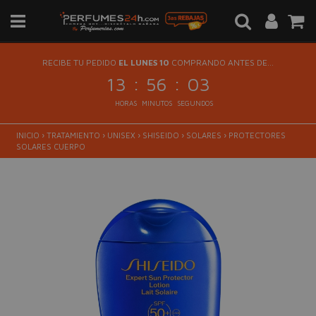
RECIBE TU PEDIDO
EL LUNES 10
COMPRANDO ANTES DE...
:
:
13
56
03
HORAS
MINUTOS
SEGUNDOS
INICIO
›
TRATAMIENTO
›
UNISEX
›
SHISEIDO
›
SOLARES
›
PROTECTORES
SOLARES CUERPO