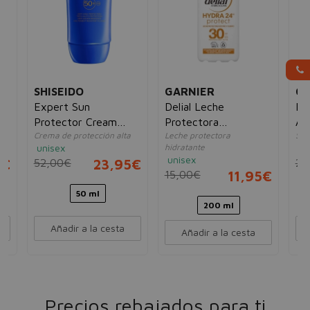
SHISEIDO
GARNIER
GA
Expert Sun
Delial Leche
Del
Protector Cream
Protectora
Ad
te
Crema de protección alta
Leche protectora
Spr
SPF50
Hidratante 24h
SP
unisex
hidratante
un
SPF30
unisex
5€
52,00€
23,95€
20
15,00€
11,95€
50 ml
200 ml
Añadir a la cesta
Añadir a la cesta
Precios rebajados para ti