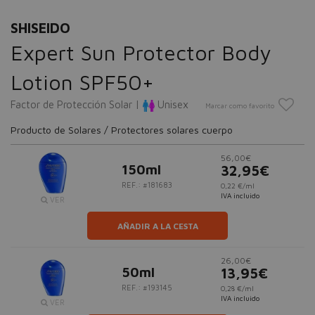
SHISEIDO
Expert Sun Protector Body
Lotion SPF50+
Factor de Protección Solar |
Unisex
Marcar como favorito
Producto de Solares / Protectores solares cuerpo
56,00€
150ml
32,95€
REF.: #181683
0,22 €/ml
IVA incluido
VER
AÑADIR A LA CESTA
26,00€
50ml
13,95€
REF.: #193145
0,28 €/ml
IVA incluido
VER