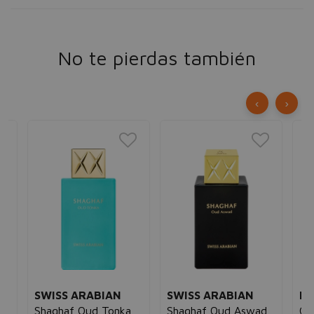
No te pierdas también
‹
›
SWISS ARABIAN
SWISS ARABIAN
BR
Shaghaf Oud Tonka
Shaghaf Oud Aswad
Ci