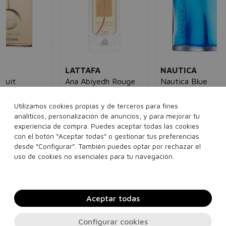
Am
Ea
10
15
LATTAFA
NAUTICA
Ana Abiyedh Rouge
Nautica Blue
Eau de parfum
unisex
Eau de toilette
hombre
40,00€
14,95€
33,00€
16,95€
Utilizamos cookies propias y de terceros para fines
5€
analíticos, personalización de anuncios, y para mejorar tu
60 ml
100 ml
experiencia de compra. Puedes aceptar todas las cookies
con el botón “Aceptar todas” o gestionar tus preferencias
desde “Configurar”. También puedes optar por rechazar el
Añadir a la cesta
Añadir a la cesta
uso de cookies no esenciales para tu navegación.
Aceptar todas
Configurar cookies