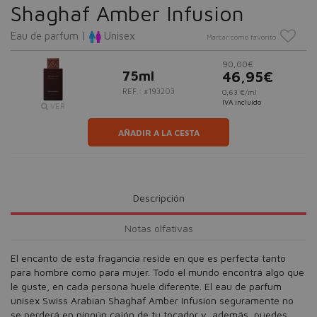
Shaghaf Amber Infusion
Eau de parfum |
Unisex
Marcar como favorito
90,00€
75ml
46,95€
REF.: #193203
0,63 €/ml
IVA incluido
VER
AÑADIR A LA CESTA
Descripción
Notas olfativas
El encanto de esta fragancia reside en que es perfecta tanto
para hombre como para mujer. Todo el mundo encontrá algo que
le guste, en cada persona huele diferente. El eau de parfum
unisex Swiss Arabian Shaghaf Amber Infusion seguramente no
se perderá en ningún cajón de tu tocador y, además, puedes