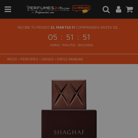
RECIBE TU PEDIDO
EL MARTES 11
COMPRANDO ANTES DE...
:
:
05
51
51
HORAS
MINUTOS
SEGUNDOS
INICIO
›
PERFUMES
›
UNISEX
›
SWISS ARABIAN