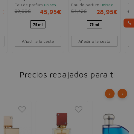
Eau de parfum
unisex
Eau de parfum
unisex
Ea
5€
89,00€
45,95€
54,42€
28,95€
62
75 ml
75 ml
Añadir a la cesta
Añadir a la cesta
Precios rebajados para ti
‹
›
AL
Ag