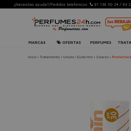
¿Necesitas ayuda?/Pedidos telefónicos:
91 136 50 24
/
93 2
MARCAS
OFERTAS
PERFUMES
TRAT
Inicio
›
Tratamiento
›
Unisex
›
Eudermin
›
Solares
›
Protectore