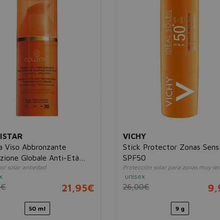
ISTAR
VICHY
 Viso Abbronzante
Stick Protector Zonas Sens
zione Globale Anti-Età
SPF50
or solar antiedad
Protección solar para zonas muy sen
0
x
unisex
5€
21,95€
26,00€
9,
50 ml
9 g