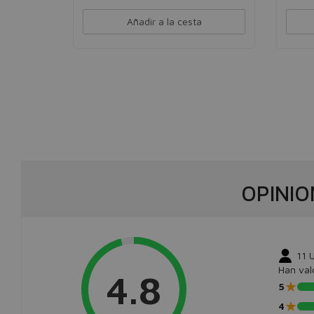
Añadir a la cesta
OPINIO
11
U
Han val
4.8
★
5
★
4