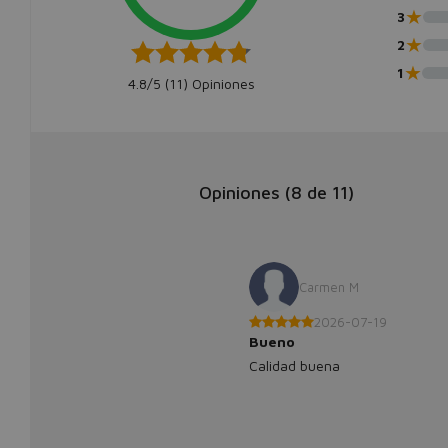
★
3
★
2
★
1
4.8/5 (
11
) Opiniones
Opiniones (
8
de
11
)
Carmen M
2026-07-19
Bueno
Calidad buena