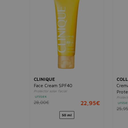
CLINIQUE
COLL
dad
Face Cream SPF40
Crema
Protector solar facial
Prote
unisex
Protect
SPF3
28,00€
22,95€
unise
10,95€
25,9
50 ml