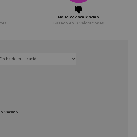
No lo recomiendan
ones
Basado en
0
valoraciones
en verano