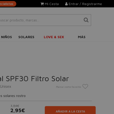
Mi Cesta
Entrar / Registrarme
cialistas
 NIÑOS
SOLARES
LOVE & SEX
MÁS
l SPF30 Filtro Solar
Unisex
Marcar como favorito
s solares rostro
3,84€
2,95€
AÑADIR A LA CESTA