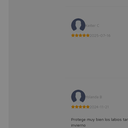
Keiter C
2025-07-16
Yolanda B
2024-11-21
Protege muy bien los labios t
invierno