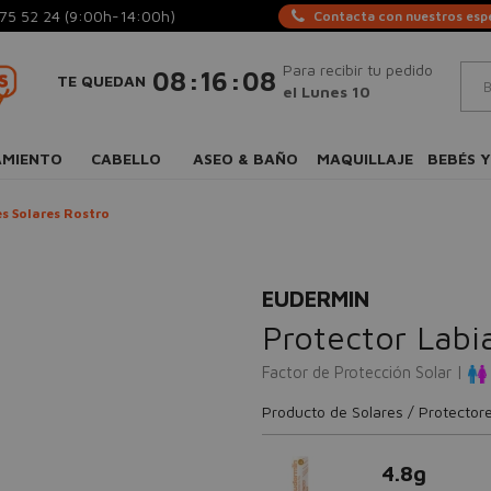
75 52 24
(9:00h-14:00h)
Contacta con nuestros espe
Para recibir tu pedido
:
:
08
16
07
TE QUEDAN
el Lunes 10
AMIENTO
CABELLO
ASEO & BAÑO
MAQUILLAJE
BEBÉS Y
s Solares Rostro
EUDERMIN
Protector Labia
Factor de Protección Solar |
Producto de Solares / Protectore
4.8g