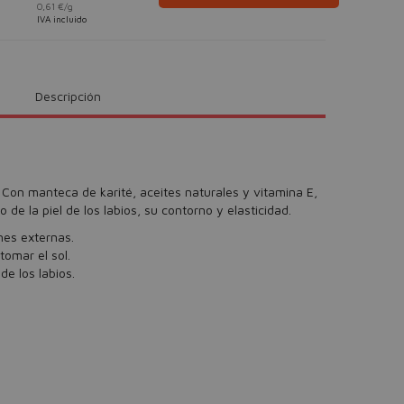
0,61 €/g
IVA incluido
Descripción
Con manteca de karité, aceites naturales y vitamina E,
de la piel de los labios, su contorno y elasticidad.
nes externas.
tomar el sol.
de los labios.