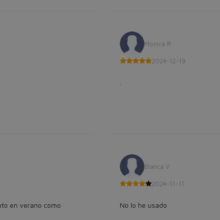
Monica R
2024-12-19
.
Blanca V
2024-11-11
anto en verano como
No lo he usado