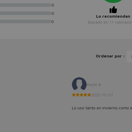
0
0
Lo recomiendan
0
Basado en
11
valoraci
Ordenar por :
Mayte B
2025-10-07
Lo uso tanto en invierno como 