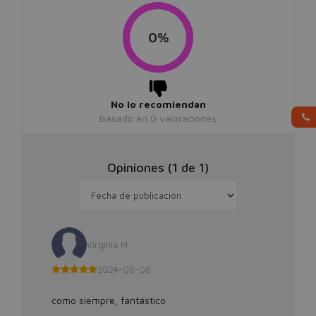
0%
No lo recomiendan
Basado en
0
valoraciones
Opiniones (
1
de
1
)
Virginia M
2024-06-06
como siempre, fantástico