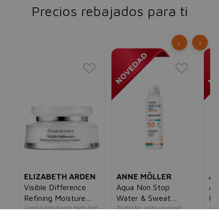
Precios rebajados para ti
‹
›
ELIZABETH ARDEN
ANNE MÖLLER
AN
Visible Difference
Aqua Non Stop
Ag
Refining Moisture
Water & Sweat
Pr
Crema hidratante todo tipo
Protector solar corporal
Pro
Cream Complex
Resistant SPF50
& 
de piel
unisex
un