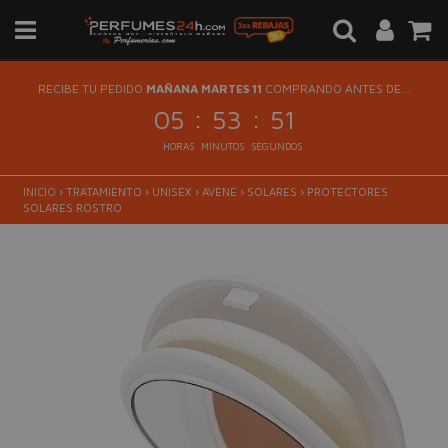
RECIBE TU PEDIDO
MAÑANA MARTES 11
COMPRANDO ANTES DE...
:
:
05
53
51
HORAS
MINUTOS
SEGUNDOS
INICIO
›
TRATAMIENTO
›
UNISEX
›
AVENE
›
SOLARES
›
PROTECTORES
SOLARES ROSTRO