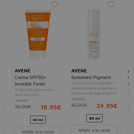
AVENE
AVENE
AV
Crema SPF50+
Sunsimed Pigment
Cr
Protección muy alta para
Invisible Finish
SP
pieles sensibles propensas a
es
Protección piel sensible y
Piel
trastornos de pigmentación
seca del rostro
alé
unisex
unisex
un
42,00€
24,95€
5€
30,00€
18,95€
25
80 ml
50 ml
Añadir a la cesta
Añadir a la cesta