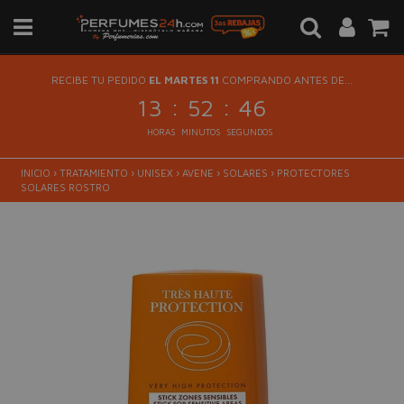
RECIBE TU PEDIDO
EL MARTES 11
COMPRANDO ANTES DE...
:
:
13
52
46
HORAS
MINUTOS
SEGUNDOS
INICIO
›
TRATAMIENTO
›
UNISEX
›
AVENE
›
SOLARES
›
PROTECTORES
SOLARES ROSTRO