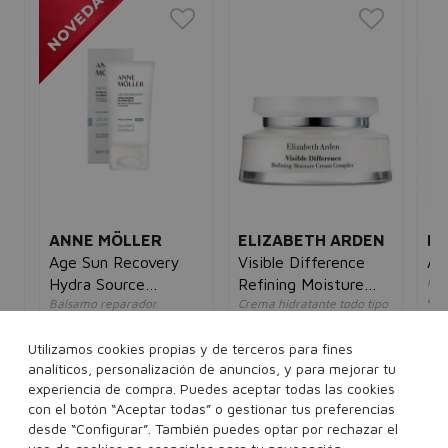
ANNE MÖLLER
ELIZABETH ARDEN
L'
Age Sun Recovery
Visible Difference
Ag
Hid
s
Hydra Source
Refining Moisture
ant
Bálsamo reparador
Crema hidratante todo tipo
m
Calming Balm
Cream Complex
mad
unisex
de piel
mu
unisex
22,64€
11,95€
Utilizamos cookies propias y de terceros para fines
18
5€
80,00€
16,95€
analíticos, personalización de anuncios, y para mejorar tu
experiencia de compra. Puedes aceptar todas las cookies
50 ml
75 ml
con el botón “Aceptar todas” o gestionar tus preferencias
desde “Configurar”. También puedes optar por rechazar el
Añadir a la cesta
Añadir a la cesta