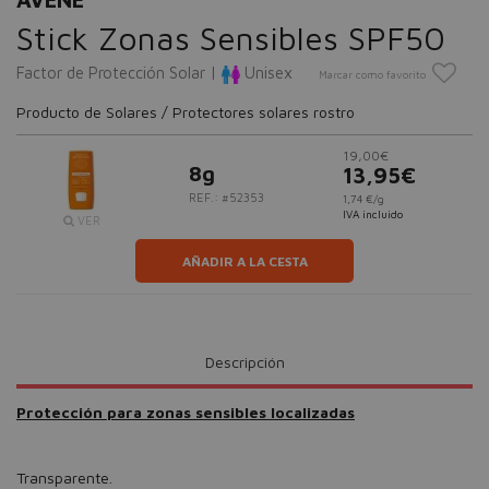
Stick Zonas Sensibles SPF50
Factor de Protección Solar |
Unisex
Marcar como favorito
Producto de Solares / Protectores solares rostro
19,00€
8g
13,95€
REF.: #52353
1,74 €/g
IVA incluido
VER
AÑADIR A LA CESTA
Descripción
Protección para zonas sensibles localizadas
Transparente.