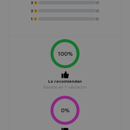
★
3
0
★
2
0
★
1
0
100%
Lo recomiendan
Basado en
1
valoración
0%