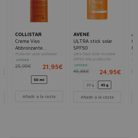
COLLISTAR
AVENE
AV
Crema Viso
ULTRA stick solar
Cr
Abbronzante
SPF50
Inv
Protector solar antiedad
Ultra Stick Solar Invisible
Prot
Protezione Globale
unisex
SPF50 Alta protección
sec
Anti-Età SPF30
unisex
un
25,95€
21,95€
5€
45,86€
24,95€
30
50 ml
20 g
45 g
Añadir a la cesta
Añadir a la cesta