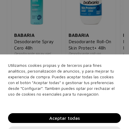
BABARIA
BABARIA
LA
Desodorante Spray
Desodorante Roll-On
De
Cero 48h
Skin Protect+ 48h
Ex
Desodorante spray piel
Desodorante roll-on
Des
sensible
unisex
un
unisex
5€
2,10€
1,95€
3,
Utilizamos cookies propias y de terceros para fines
3,75€
2,95€
analíticos, personalización de anuncios, y para mejorar tu
experiencia de compra. Puedes aceptar todas las cookies
50 ml
con el botón “Aceptar todas” o gestionar tus preferencias
200 ml
desde “Configurar”. También puedes optar por rechazar el
Añadir a la cesta
Añadir a la cesta
uso de cookies no esenciales para tu navegación.
Aceptar todas