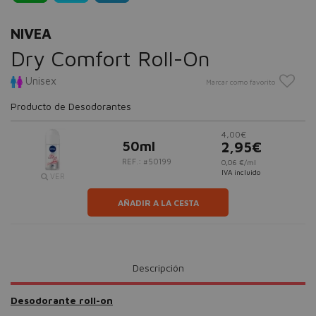
NIVEA
Dry Comfort Roll-On
Unisex
Marcar como favorito
Producto de Desodorantes
4,00€
50ml
2,95€
REF.: #50199
0,06 €/ml
IVA incluido
VER
AÑADIR A LA CESTA
Descripción
Desodorante roll-on