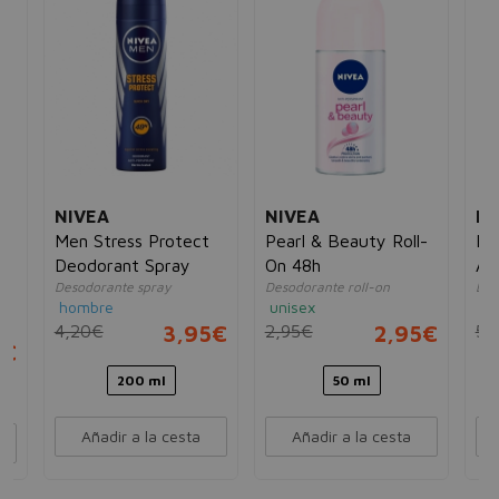
NIVEA
NIVEA
NI
Men Stress Protect
Pearl & Beauty Roll-
Fr
Deodorant Spray
On 48h
Al
Desodorante spray
Desodorante roll-on
Des
hombre
unisex
un
4,20€
3,95€
2,95€
2,95€
5,
5€
200 ml
50 ml
Añadir a la cesta
Añadir a la cesta