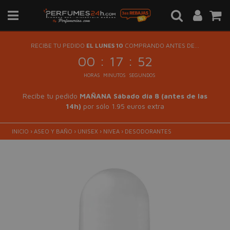
RECIBE TU PEDIDO
EL LUNES 10
COMPRANDO ANTES DE...
:
:
00
17
52
HORAS
MINUTOS
SEGUNDOS
Recibe tu pedido
MAÑANA Sábado día 8 (antes de las
14h)
por sólo 1.95 euros extra
INICIO
›
ASEO Y BAÑO
›
UNISEX
›
NIVEA
›
DESODORANTES