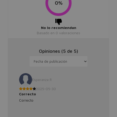
0%
No lo recomiendan
Basado en
0
valoraciones
Opiniones (
5
de
5
)
Esperanza R
2025-05-30
Correcto
Correcto