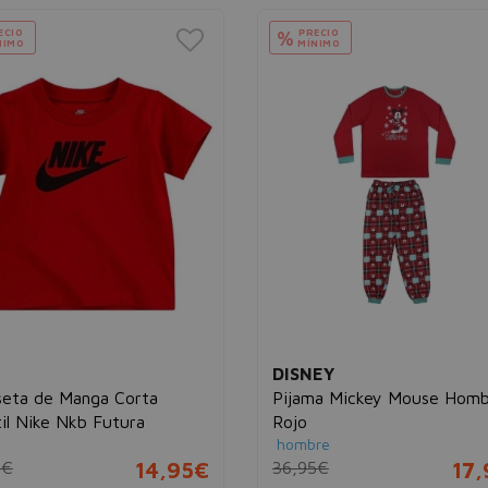
ECIO
PRECIO
%
NIMO
MÍNIMO
DISNEY
seta de Manga Corta
Pijama Mickey Mouse Homb
til Nike Nkb Futura
Rojo
hombre
5€
14,95€
36,95€
17