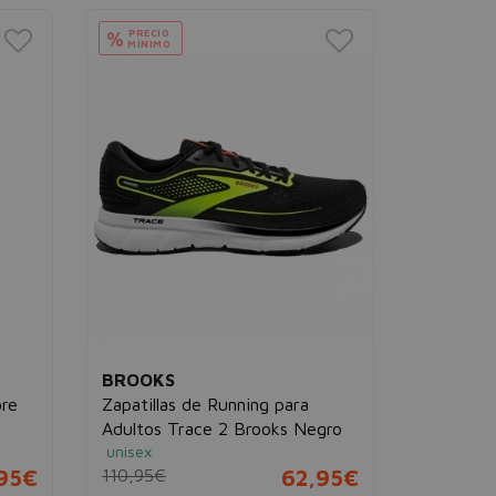
PRECIO
%
MÍNIMO
BROOKS
DEADPO
re
Zapatillas de Running para
Camiseta
Adultos Trace 2 Brooks Negro
Deadpoo
unisex
mujer
,95€
110,95€
62,95€
19,95€