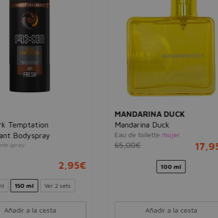
DARINA DUCK
L'ORÉAL PROFESSIONNE
arina Duck
Hairchalk 50ml
 toilette
mujer
Esmalte de color
Bronze Beach
unisex
0€
17,95€
15,00€
10
100 ml
Añadir a la cesta
Añadir a la cesta