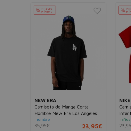
PRECIO
PR
%
%
MÍNIMO
MÍ
NEW ERA
NIKE
Nike
Camiseta de Manga Corta
Cami
rón
Hombre New Era Los Angeles
Infan
hombre
niños
Dodgers MLB City Graphic Over
53,95€
35,95€
23,95€
23,9