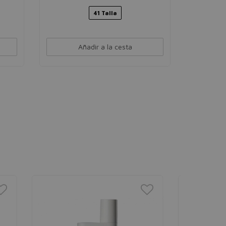
41 Talla
Añadir a la cesta
PRECIO
%
MÍNIMO
GILLET
Mach3 R