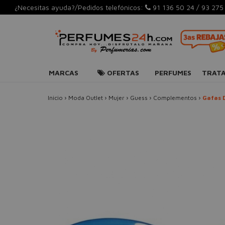
¿Necesitas ayuda?/Pedidos telefónicos:
91 136 50 24
/
93 275
MARCAS
OFERTAS
PERFUMES
TRAT
Inicio
›
Moda Outlet
›
Mujer
›
Guess
›
Complementos
›
Gafas D