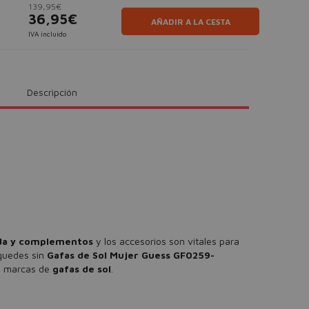
139,95€
36,95€
AÑADIR A LA CESTA
IVA incluido
Descripción
a y complementos
y los accesorios son vitales para
 quedes sin
Gafas de Sol Mujer Guess GF0259-
s marcas de
gafas de sol
.