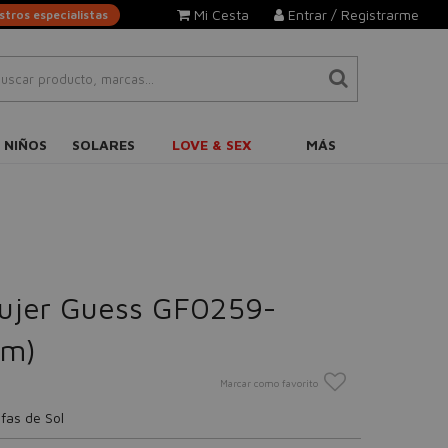
Mi Cesta
Entrar / Registrarme
tros especialistas
 NIÑOS
SOLARES
LOVE & SEX
MÁS
Mujer Guess GF0259-
mm)
Marcar como favorito
fas de Sol