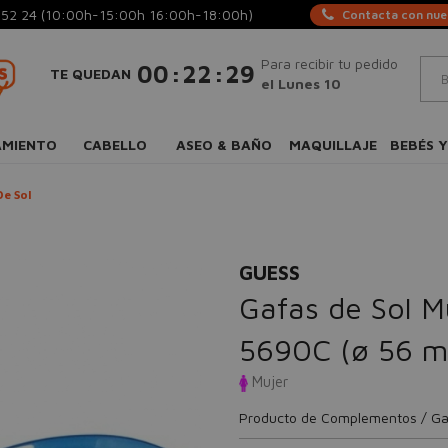
 52 24
(10:00h-15:00h 16:00h-18:00h)
Contacta con nues
Para recibir tu pedido
:
:
00
22
28
TE QUEDAN
el Lunes 10
AMIENTO
CABELLO
ASEO & BAÑO
MAQUILLAJE
BEBÉS Y
e Sol
GUESS
Gafas de Sol 
5690C (ø 56 
Mujer
Producto de Complementos / Ga