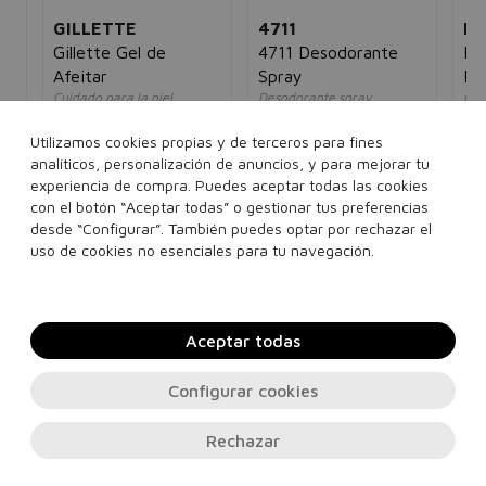
GILLETTE
4711
BE
Gillette Gel de
4711 Desodorante
Br
Afeitar
Spray
Ma
Cuidado para la piel
Desodorante spray
Con
sensible
perfumado
y n
hombre
unisex
ho
5€
Utilizamos cookies propias y de terceros para fines
7,00€
2,95€
10,00€
4,95€
9,
analíticos, personalización de anuncios, y para mejorar tu
experiencia de compra. Puedes aceptar todas las cookies
con el botón “Aceptar todas” o gestionar tus preferencias
200 ml
150 ml
desde “Configurar”. También puedes optar por rechazar el
Añadir a la cesta
Añadir a la cesta
uso de cookies no esenciales para tu navegación.
Aceptar todas
Configurar cookies
Rechazar
Contacto, soporte e información legal
© 2026
PERFUMES24H.COM
. Todos los derechos reservados