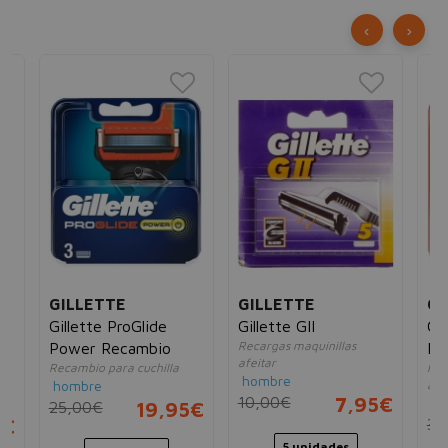
‹
›
GILLETTE
GILLETTE
GI
el
Gillette ProGlide
Gillette GII
Gil
Recargas maquinillas
Power Recambio
Po
afeitar
Recambio para cuchilla
Rec
hombre
hombre
afe
10,00€
7,95€
ho
25,00€
19,95€
5€
39
5 unidades