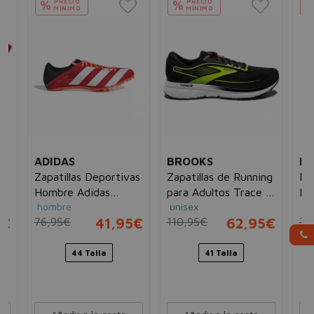
PRECIO
PRECIO
%
%
MÍNIMO
MÍNIMO
ADIDAS
BROOKS
DI
Zapatillas Deportivas
Zapatillas de Running
Pi
Hombre Adidas
para Adultos Trace 2
Ho
hombre
unisex
ho
Sprintstar Rojo
Brooks Negro
5€
76,95€
41,95€
110,95€
62,95€
36
Hombre
44 Talla
41 Talla