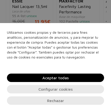
ESSIE
MAXFACTOR
AX
Nail Lacquer 13,5ml
Facefinity Lasting
Ax
Laca de uñas
Des
Performance
55 A-list
unisex
mu
Base de maquillaje
16,00€
11,95€
4,
102 Pastelle
unisex
5€
14,00€
11,95€
Utilizamos cookies propias y de terceros para fines
analíticos, personalización de anuncios, y para mejorar tu
Ver más...
experiencia de compra. Puedes aceptar todas las cookies
..
con el botón “Aceptar todas” o gestionar tus preferencias
desde “Configurar”. También puedes optar por rechazar el
Añadir a la cesta
Añadir a la cesta
uso de cookies no esenciales para tu navegación.
Aceptar todas
Configurar cookies
Rechazar
Contacto, soporte e información legal
© 2026
PERFUMES24H.COM
. Todos los derechos reservados