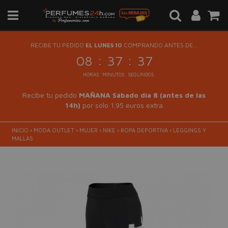
RECIBE TU PEDIDO
EL LUNES 10
COMPRANDO ANTES DE...
:
:
08
37
37
HORAS
MINUTOS
SEGUNDOS
Recibe tu pedido
MAÑANA Sábado día 8 (antes de las
14h)
por sólo 1.95 euros extra
INICIO
›
MODA OUTLET
›
MUJER
›
NIKE
›
ROPA DEPORTIVA
›
LEGGINGS Y
MALLAS