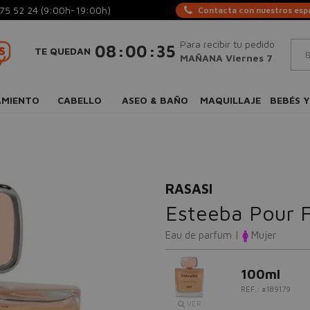
75 52 24
(9:00h-19:00h)
Contacta con nuestros espe
Para recibir tu pedido
:
:
08
00
35
TE QUEDAN
MAÑANA Viernes 7
AMIENTO
CABELLO
ASEO & BAÑO
MAQUILLAJE
BEBÉS Y
RASASI
Esteeba Pour
Eau de parfum |
Mujer
100ml
REF.: #189179
VER