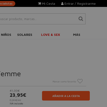
Mi Cesta
Entrar / Registrarme
cialistas
 NIÑOS
SOLARES
LOVE & SEX
MÁS
 Femme
Marcar como favorito
41,00€
23,95€
AÑADIR A LA CESTA
0,24 €/ml
IVA incluido