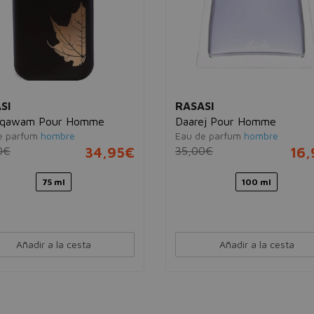
SI
RASASI
uqawam Pour Homme
Daarej Pour Homme
e parfum
hombre
Eau de parfum
hombre
0€
34,95€
35,00€
16
75 ml
100 ml
Añadir a la cesta
Añadir a la cesta