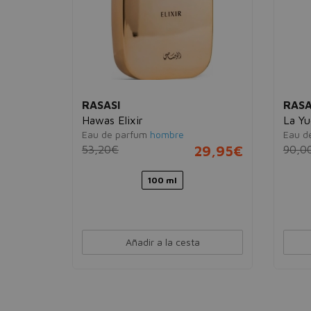
RASASI
RASA
Hawas Elixir
La Y
Eau de parfum
hombre
Eau d
58,95€
53,20€
29,95€
90,0
Ver 1 set
100 ml
Añadir a la cesta