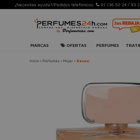
¿Necesitas ayuda?/Pedidos telefónicos:
91 136 50 24
/
93 2
MARCAS
OFERTAS
PERFUMES
TRAT
Inicio
›
Perfumes
›
Mujer
›
Rasasi