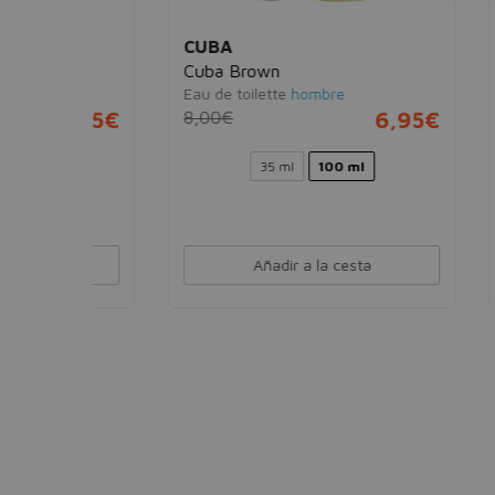
CUBA
ARM
Cuba Brown
Club 
Eau de toilette
hombre
Eau d
19,95€
8,00€
6,95€
60,0
35 ml
100 ml
Añadir a la cesta