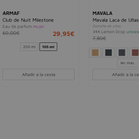
AF
MAVALA
de Nuit Milestone
Mavala Laca de Uñas 5ml
e parfum
mujer
Esmalte de uñas
344 Lemon Drop
unisex
0€
29,95€
7,80€
3,
200 ml
105 ml
Ver más...
Añadir a la cesta
Añadir a la cesta