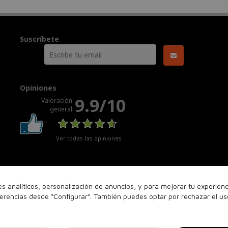
Suscríbete
Opiniones
9.9/10
Valoración
general
Ver todas las opiniones
nes analíticos, personalización de anuncios, y para mejorar tu experie
ferencias desde “Configurar”. También puedes optar por rechazar el u