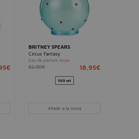
BRITNEY SPEARS
NINA RI
Circus Fantasy
L'Air du
Eau de parfum
mujer
Eau de pa
,95€
62,00€
18,95€
90,50€
100 ml
Añadir a la cesta