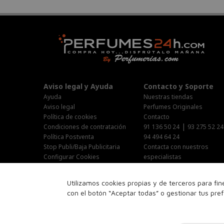
Aviso legal y Ayuda
Contacto y Soporte
Ayuda
Nuestras tiendas
Aviso legal
Perfumes Originales
Política de cookies
Contacto
|
Condiciones de contratación
91 136 50 24
93 275 52 24
Política Postventa
94 494 64 24
Stop Publi/Baja Publicitaria
Contacta con nuestros
Configurar Cookies
especialistas
Área Privada
Horario Atención al cliente :
Utilizamos cookies propias y de terceros para fi
Lunes-Jueves : 9:00h-19:00h
con el botón “Aceptar todas” o gestionar tus pre
Viernes : 9:00h-14:00h
Sabado : 10:00h-15:00h
16:00h-18:00h