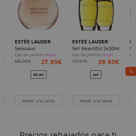
ESTÉE LAUDER
ESTÉE LAUDER
ES
Sensuous
Set Beautiful 2x30ml
Be
Eau de parfum
mujer
Eau de parfum
mujer
Ea
5€
68,00€
27,95€
77,91€
39,95€
10
50 ml
set
Añadir a la cesta
Añadir a la cesta
Precios rebajados para ti