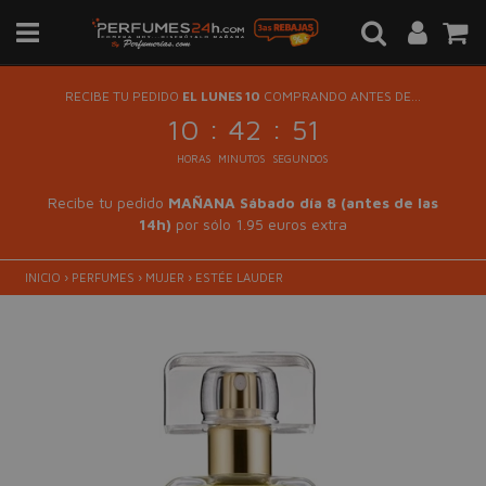
RECIBE TU PEDIDO
EL LUNES 10
COMPRANDO ANTES DE...
:
:
10
42
51
HORAS
MINUTOS
SEGUNDOS
Recibe tu pedido
MAÑANA Sábado día 8 (antes de las
14h)
por sólo 1.95 euros extra
INICIO
›
PERFUMES
›
MUJER
›
ESTÉE LAUDER