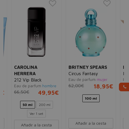
CAROLINA
BRITNEY SPEARS
B
HERRERA
Circus Fantasy
My
Eau de parfum
mujer
Ea
212 Vip Black
62,00€
18,95€
12
Eau de parfum
hombre
dy
5€
66,50€
49,95€
100 ml
50 ml
200 ml
Ver 1 set
Añadir a la cesta
Añadir a la cesta