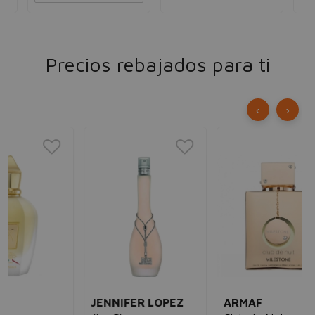
Precios rebajados para ti
‹
›
LA
Ya
Ea
50
JENNIFER LOPEZ
ARMAF