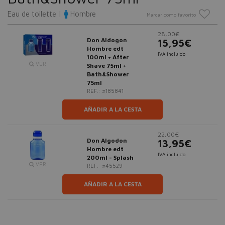
Eau de toilette |
Hombre
Marcar como favorito
28,00€
Don Aldogon
15,95€
Hombre edt
IVA incluido
100ml + After
VER
Shave 75ml +
Bath&Shower
75ml
REF.: #185841
AÑADIR A LA CESTA
22,00€
Don Algodon
13,95€
Hombre edt
IVA incluido
200ml - Splash
VER
REF.: #45529
AÑADIR A LA CESTA