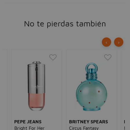
No te pierdas también
‹
›
PEPE JEANS
BRITNEY SPEARS
PE
Bright For Her
Circus Fantasy
Lon