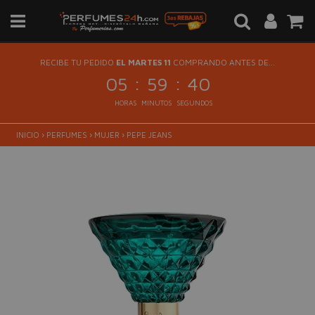
RECIBE TU PEDIDO
EL MARTES 11
COMPRANDO ANTES DE...
:
:
05
59
40
HORAS
MINUTOS
SEGUNDOS
INICIO
›
PERFUMES
›
MUJER
›
PEPE JEANS