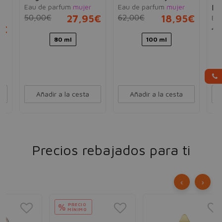
Eau de parfum
mujer
Eau de parfum
mujer
He
50,00€
27,95€
62,00€
18,95€
e
Ea
5€
43
80 ml
100 ml
Añadir a la cesta
Añadir a la cesta
Precios rebajados para ti
‹
›
PRECIO
%
MÍNIMO