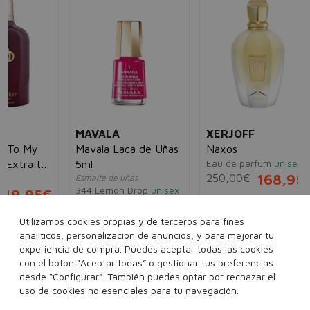
JE
JL
Eau
63
30
MAVALA
XERJOFF
Mavala Laca de Uñas
Naxos
Eau de parfum
unisex
5ml
250,00€
168,95€
Esmalte de uñas
344 Lemon Drop
unisex
5€
7,80€
3,98€
100 ml
Utilizamos cookies propias y de terceros para fines
analíticos, personalización de anuncios, y para mejorar tu
experiencia de compra. Puedes aceptar todas las cookies
Ver más...
con el botón “Aceptar todas” o gestionar tus preferencias
desde “Configurar”. También puedes optar por rechazar el
Añadir a la cesta
Añadir a la cesta
uso de cookies no esenciales para tu navegación.