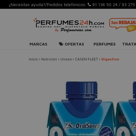
¿Necesitas ayuda?/Pedidos telefónicos:
91 136 50 24
/
93 275
MARCAS
OFERTAS
PERFUMES
TRAT
Inicio
›
Nutrición
›
Unisex
›
CASEN FLEET
›
Digestivo