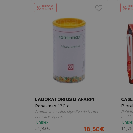
PRECIO
PR
%
%
MÍNIMO
MÍ
ARM
LABORATORIOS DIAFARM
CASE
Roha-max 130 g
Biora
de forma
Promueve tu salud digestiva de forma
Rehidra
natural y segura.
bebida 
unisex
unise
9,96€
21,83€
18,50€
14,7