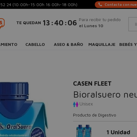
 52 24
(10:00h-15:00h 16:00h-18:00h)
Contacta con nues
Para recibir tu pedido
:
:
13
40
05
TE QUEDAN
el Lunes 10
AMIENTO
CABELLO
ASEO & BAÑO
MAQUILLAJE
BEBÉS Y
CASEN FLEET
Bioralsuero ne
Unisex
Producto de Digestivo
1 Unidad