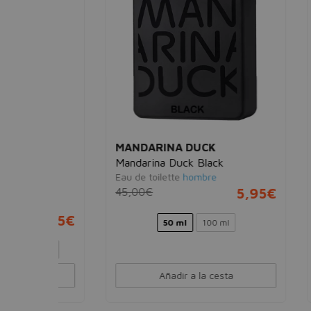
MANDARINA DUCK
MAX
Mandarina Duck Black
Facef
Eau de toilette
hombre
Base d
102 Pa
45,00€
5,95€
14,0
2,95€
50 ml
100 ml
2 sets
Añadir a la cesta