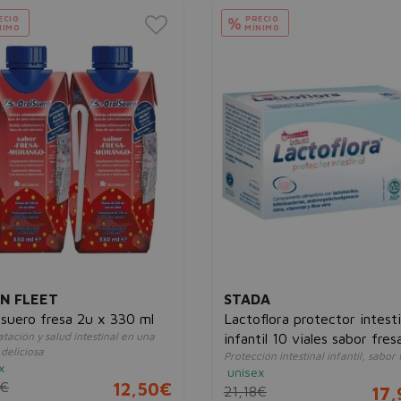
ECIO
PRECIO
%
NIMO
MÍNIMO
N FLEET
STADA
lsuero fresa 2u x 330 ml
Lactoflora protector intesti
tación y salud intestinal en una
infantil 10 viales sabor fres
deliciosa
Protección intestinal infantil, sabor 
x
unisex
5€
12,50€
21,18€
17