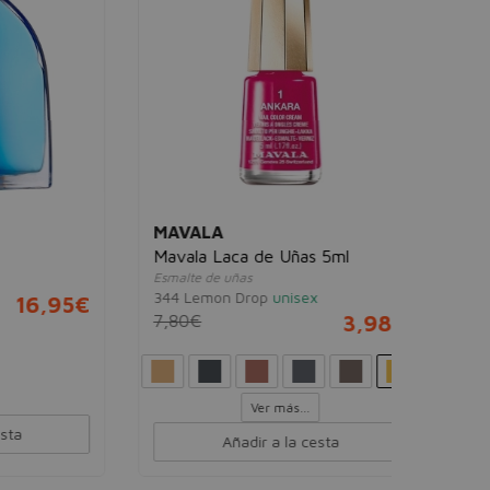
Base de maq
77 Soft H
13,55€
MAVALA
Mavala Laca de Uñas 5ml
Esmalte de uñas
344 Lemon Drop
unisex
,95€
7,80€
3,98€
Ver más...
Añadir a la cesta