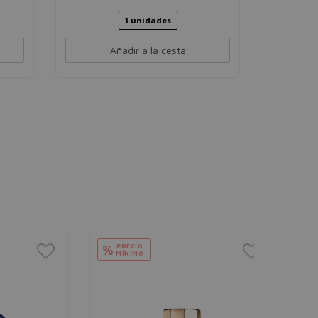
1 unidades
Añadir a la cesta
PRECIO
%
MÍNIMO
MAXFAC
FaceFini