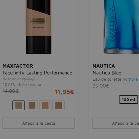
FACTOR
NAUTICA
inity Lasting Performance
Nautica Blue
e maquillaje
Eau de toilette
hombre
stelle
unisex
33,00€
16
0€
11,95€
100 ml
Añadir a la cesta
Añadir a la cesta