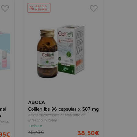
PRECIO
PRECIO
%
%
MÍNIMO
MÍNIMO
ABOCA
SALVAT
nal
Colilen ibs 96 capsulas x 587 mg
Megalevu
Alivia eficazmente el síndrome de
Fortalece t
a
intestino irritable
digestiva
fresa.
unisex
unisex
45,43€
38,50€
18,82€
,95€