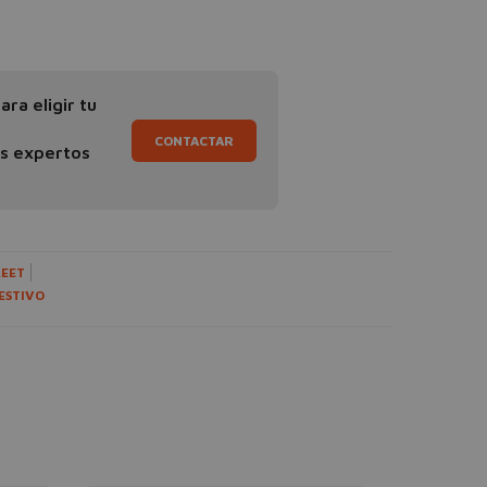
ra eligir tu
CONTACTAR
os expertos
LEET
ESTIVO