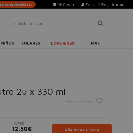
Mi Cesta
Entrar / Registrarme
tros especialistas
 NIÑOS
SOLARES
LOVE & SEX
MÁS
utro 2u x 330 ml
Marcar como favorito
14,75€
12,50€
AÑADIR A LA CESTA