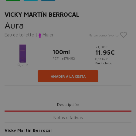
VICKY MARTÍN BERROCAL
Aura
Eau de toilette |
Mujer
Marcar como favorito
21,00€
100ml
11,95€
REF.: #178452
0,12 €/ml
IVA incluido
VER
AÑADIR A LA CESTA
Descripción
Notas olfativas
Vicky Martín Berrocal