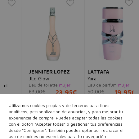
LA
Lai
Ea
30
JENNIFER LOPEZ
LATTAFA
JLo Glow
Yara
Eau de toilette
mujer
Eau de parfum
mujer
63,00€
23,95€
50,00€
19,95€
Utilizamos cookies propias y de terceros para fines
30 ml
50 ml
100 ml
50 ml
100 ml
5€
analíticos, personalización de anuncios, y para mejorar tu
experiencia de compra. Puedes aceptar todas las cookies
con el botón “Aceptar todas” o gestionar tus preferencias
desde “Configurar”. También puedes optar por rechazar el
Añadir a la cesta
Añadir a la cesta
uso de cookies no esenciales para tu navegación.