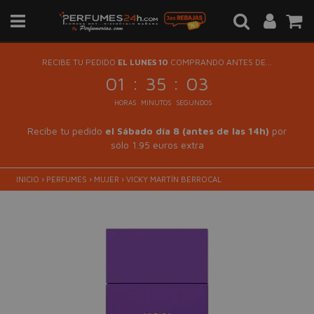
RECIBE TU PEDIDO
EL LUNES 10
COMPRANDO ANTES DE...
:
:
01
35
03
HORAS
MINUTOS
SEGUNDOS
Recibe tu pedido
el Sábado día 8 (antes de las 14h)
por
sólo 1.95 euros extra
INICIO
›
PERFUMES
›
MUJER
›
VICKY MARTÍN BERROCAL