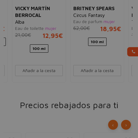
VICKY MARTÍN
BRITNEY SPEARS
VI
BERROCAL
Circus Fantasy
BE
Eau de parfum
mujer
Alba
Ti
5€
62,00€
18,95€
Eau de toilette
mujer
Eau
21,00€
12,95€
19
ml
100 ml
100 ml
Añadir a la cesta
Añadir a la cesta
Precios rebajados para ti
‹
›