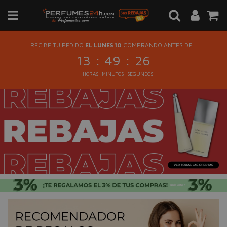
RECIBE TU PEDIDO
EL LUNES 10
COMPRANDO ANTES DE...
:
:
13
49
26
HORAS
MINUTOS
SEGUNDOS