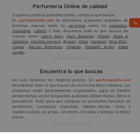
Perfumería Online de calidad
Si quieres comprar perfumes online, somos lo que buscas.
En
perfumes24h.com
te ofrecemos productos orginales de
primeras marcas, tanto en
perfumes
como en
cosmética
,
maquillaje
,
cabello
y más. Encuentra todo lo que buscas de
marcas como
Calvin Klein
,
Paco Rabanne
,
Chanel
,
Dolce &
Gabbana
,
Carolina Herrera
,
Bvlgari
,
Chloe
,
Cacharel
,
Nina Ricci
,
Loewe
,
Narciso Rodríguez
,
Shiseido
,
Elizabeth Arden
,
Estee
Lauder
,...
Encuentra lo que buscas
No sólo tenemos los mejores precios. En
perfumes24h.com
encontrarás todo lo que buscas de una forma fácil e intuitiva. Los
productos están perfectamente organizados, para no hacerte
perder tiempo en tus búsquedas, pudiendo utilizar menús, filtros o
buscadores. Todo para que compres tus productos favoritos de
perfumería, cosmética, maquillaje, cabello...dónde, cómo y
cuando quieras, sin prisas, sin estrés, sin colas y siempre al mejor
precio.
Ofertas, descuentos y más