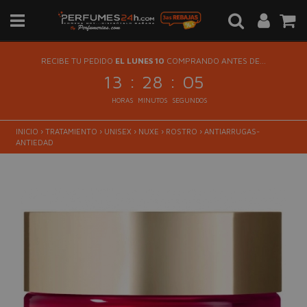
RECIBE TU PEDIDO
EL LUNES 10
COMPRANDO ANTES DE...
:
:
13
28
05
HORAS
MINUTOS
SEGUNDOS
INICIO
›
TRATAMIENTO
›
UNISEX
›
NUXE
›
ROSTRO
›
ANTIARRUGAS-
ANTIEDAD