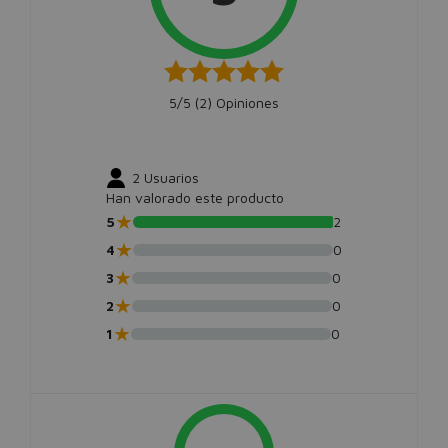
5/5 (
2
) Opiniones
2
Usuarios
Han valorado este producto
★
5
2
★
4
0
★
3
0
★
2
0
★
1
0