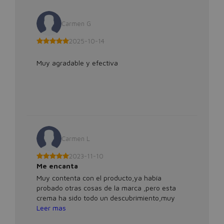
Carmen G
2025-10-14
Muy agradable y efectiva
Carmen L
2023-11-10
Me encanta
Muy contenta con el producto,ya había
probado otras cosas de la marca ,pero esta
crema ha sido todo un descubrimiento,muy
agradable tanto la textura como el aroma y el
Leer mas
resultado al usarla