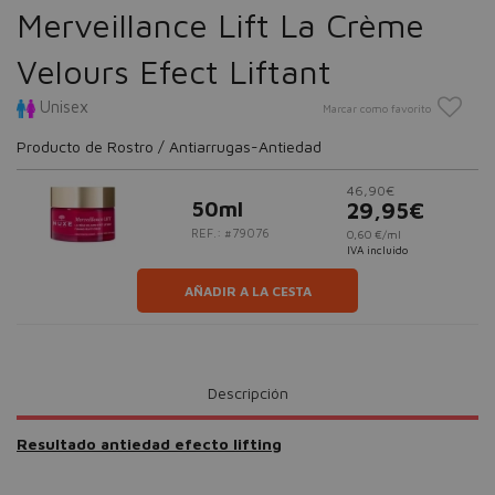
Merveillance Lift La Crème
Velours Efect Liftant
Unisex
Marcar como favorito
Producto de Rostro / Antiarrugas-Antiedad
46,90€
50ml
29,95€
REF.: #79076
0,60 €/ml
IVA incluido
AÑADIR A LA CESTA
Descripción
Resultado antiedad efecto lifting