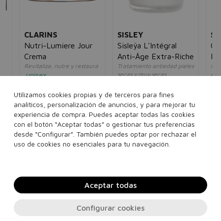
CLARINS
SISLEY
SE
Nutri-Lumiere Jour
Sisleÿa L'Intégral
Ce
Crema
Anti-Âge Extra-Riche
Li
Revitaliza, nutre y restaura
Tratamiento antiedad pieles
Red
Cr
unisex
secas y muy secas
ela
unisex
mu
5€
174,01€
86,95€
435,00€
278,95€
25
Utilizamos cookies propias y de terceros para fines
analíticos, personalización de anuncios, y para mejorar tu
50 ml
experiencia de compra. Puedes aceptar todas las cookies
50 ml
con el botón “Aceptar todas” o gestionar tus preferencias
desde “Configurar”. También puedes optar por rechazar el
Añadir a la cesta
Añadir a la cesta
uso de cookies no esenciales para tu navegación.
Aceptar todas
Configurar cookies