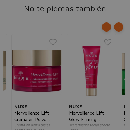
No te pierdas también
‹
›
NUXE
NUXE
N
Merveillance Lift
Merveillance Lift
Nu
Crema en Polvo
Glow Firming
Gl
s
Crema en polvo pieles
Tratamiento facial efecto
Cre
Efecto Lifting
Radiance Cream
Ri
normales a mixtas
lifting