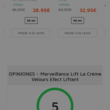
un
unisex
unisex
5€
65
46,90€
28,95€
62,00€
32,95€
50 ml
50 ml
Añadir a la cesta
Añadir a la cesta
OPINIONES
-
Merveillance Lift La Crème
Velours Efect Liftant
5