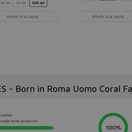
30 ml
50 ml
100 ml
Añadir a la cesta
Añadir a la cesta
ES
-
Born in Roma Uomo Coral Fa
suarios
orado este producto
100%
4