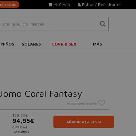
Mi Cesta
Entrar / Registrarme
cialistas
 NIÑOS
SOLARES
LOVE & SEX
MÁS
Uomo Coral Fantasy
Marcar como favorito
109,00€
94,95€
AÑADIR A LA CESTA
0,95 €/ml
IVA incluido