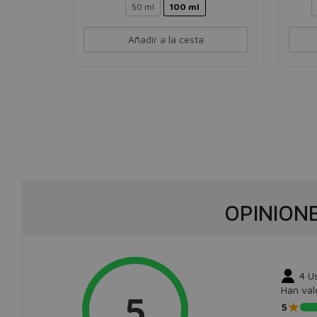
50 ml
100 ml
Añadir a la cesta
OPINION
4
U
Han val
5
★
5