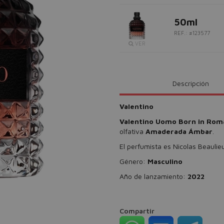
50ml
REF.: #123577
VER
Descripción
Valentino
Valentino Uomo Born in Roma
olfativa
Amaderada Ámbar
.
El perfumista es Nicolas Beaulie
Género:
Masculino
Año de lanzamiento:
2022
Compartir