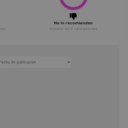
No lo recomiendan
nes
Basado en
0
valoraciones