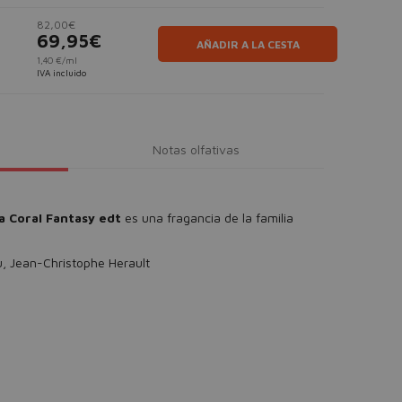
82,00€
69,95€
AÑADIR A LA CESTA
1,40 €/ml
IVA incluido
Notas olfativas
 Coral Fantasy edt
es una fragancia de la familia
u, Jean-Christophe Herault