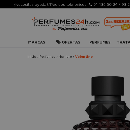
¿Necesitas ayuda?/Pedidos telefónicos:
91 136 50 24
/
93 2
MARCAS
OFERTAS
PERFUMES
TRAT
Inicio
›
Perfumes
›
Hombre
›
Valentino