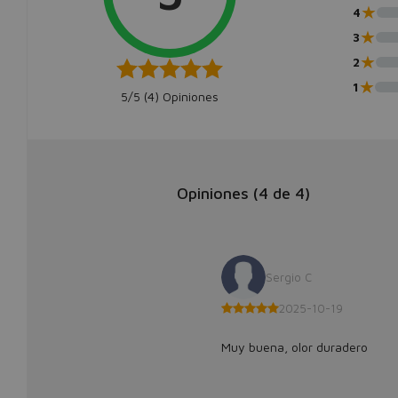
★
4
★
3
★
2
★
1
5/5 (
4
) Opiniones
Opiniones (
4
de
4
)
Sergio C
2025-10-19
Muy buena, olor duradero