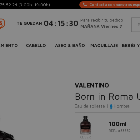
75 52 24
(9:00h-19:00h)
Contacta con nuestros espe
Para recibir tu pedido
:
:
04
15
29
TE QUEDAN
MAÑANA Viernes 7
AMIENTO
CABELLO
ASEO & BAÑO
MAQUILLAJE
BEBÉS Y
VALENTINO
Born in Roma 
Eau de toilette |
Hombre
100ml
REF.: #83652
VER