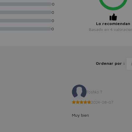
0
0
0
Lo recomiendan
0
Basado en
4
valoracio
Ordenar por :
Toshko T
2024-08-07
Muy bien