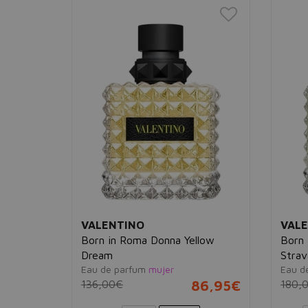
VALENTINO
VAL
low
Born in Roma Donna Yellow
Born 
Dream
Strav
Eau de parfum
mujer
Eau d
85,95€
136,00€
86,95€
180,