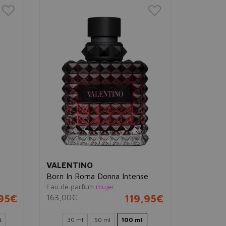
VALENTINO
VALENT
Born In Roma Donna Intense
Born in 
Eau de parfum
mujer
Parfum
,95€
163,00€
119,95€
hombre
150,38€
t
30 ml
50 ml
100 ml