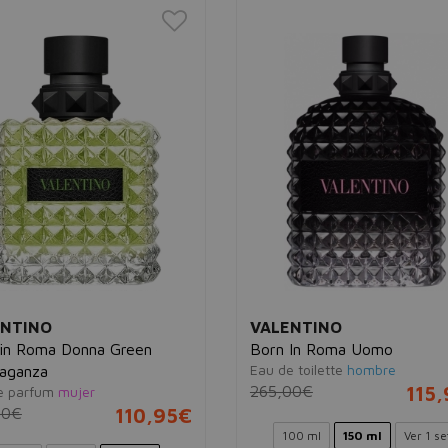
ENTINO
VALENTINO
in Roma Donna Green
Born In Roma Uomo
Eau de toilette
hombre
aganza
265,00€
115
e parfum
mujer
00€
110,95€
100 ml
150 ml
Ver 1 se