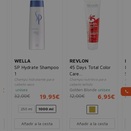
WELLA
REVLON
MA
SP Hydrate Shampoo
45 Days Total Color
Ma
1
Care
Sh
Champú hidratante para
Champú nutritivo para
Revi
Champú&Acondicionador
cabello seco
cabello teñido
bril
5€
unisex
Golden Blonde
unisex
un
32,00€
19,95€
12,00€
6,95€
25
250 ml
1000 ml
Añadir a la cesta
Añadir a la cesta