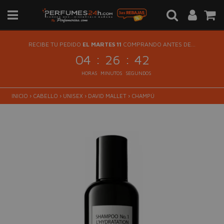
RECIBE TU PEDIDO
EL MARTES 11
COMPRANDO ANTES DE...
:
:
04
26
42
HORAS
MINUTOS
SEGUNDOS
INICIO
›
CABELLO
›
UNISEX
›
DAVID MALLET
›
CHAMPÚ