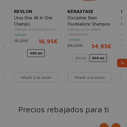
REVLON
KÉRASTASE
R
oo
Uniq One All In One
Discipline Bain
45
Champú
Fluidealiste Shampoo
Ca
Champú 10 beneficios en 1
Champú para cabello
Cha
Ch
unisex
indisciplinado
cab
unisex
Go
18,20€
16,95€
5€
84,00€
54,95€
12
490 ml
250 ml
500 ml
Añadir a la cesta
Añadir a la cesta
Precios rebajados para ti