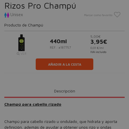
Rizos Pro Champú
Unisex
Marcar como favorito
Producto de Champú
5,00€
440ml
3,95€
REF.: #187757
0,01 €/ml
IVA incluido
VER
AÑADIR A LA CESTA
Descripción
Champú para cabello rizado
Champú para cabello rizado u ondulado, que hidrata y aporta
definición, además de ayudar a obtener unos rizo y ondas