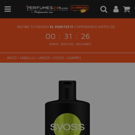
RECIBE TU PEDIDO
EL MARTES 11
COMPRANDO ANTES DE...
:
:
00
31
26
HORAS
MINUTOS
SEGUNDOS
INICIO
›
CABELLO
›
UNISEX
›
SYOSS
›
CHAMPÚ