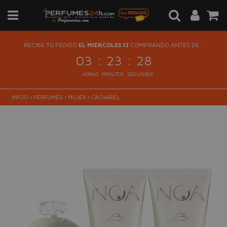
RECIBE TU PEDIDO
EL MIÉRCOLES 12
COMPRANDO ANTES DE...
:
:
03
23
27
HORAS
MINUTOS
SEGUNDOS
INICIO
›
PERFUMES
›
MUJER
›
CACHAREL