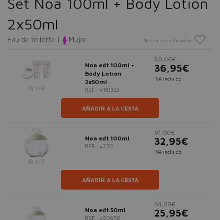
Set Noa 100ml + Body Lotion
2x50ml
Eau de toilette |
Mujer
Marcar como favorito
80,00€
Noa edt 100ml +
36,95€
Body Lotion
IVA incluido
2x50ml
VER
REF.: #181323
AÑADIR A LA CESTA
91,00€
Noa edt 100ml
32,95€
REF.: #270
IVA incluido
VER
AÑADIR A LA CESTA
64,00€
Noa edt 50ml
25,95€
REF.: #20656