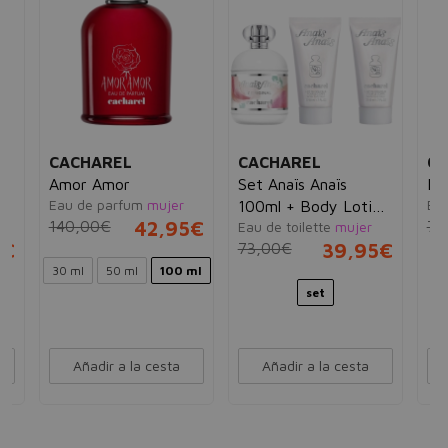
CACHAREL
CACHAREL
CA
Amor Amor
Set Anaïs Anaïs
Lo
Eau de parfum
mujer
Ea
100ml + Body Lotion
140,00€
42,95€
78
Eau de toilette
mujer
2x50ml
5€
73,00€
39,95€
30 ml
50 ml
100 ml
set
Añadir a la cesta
Añadir a la cesta