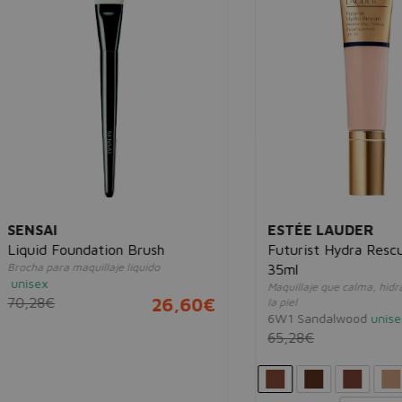
AI
ESTÉE LAUDER
d Foundation Brush
Futurist Hydra Rescue SPF
para maquillaje líquido
35ml
x
Maquillaje que calma, hidrata y pro
8€
26,60€
la piel
6W1 Sandalwood
unisex
65,28€
24,