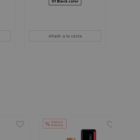
01 Black color
Añadir a la cesta
PRECIO
PRECIO
%
%
MÍNIMO
MÍNIMO
SHISEID