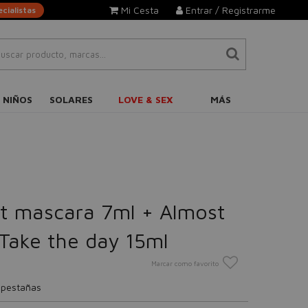
Mi Cesta
Entrar / Registrarme
cialistas
 NIÑOS
SOLARES
LOVE & SEX
MÁS
t mascara 7ml + Almost
 Take the day 15ml
Marcar como favorito
 pestañas