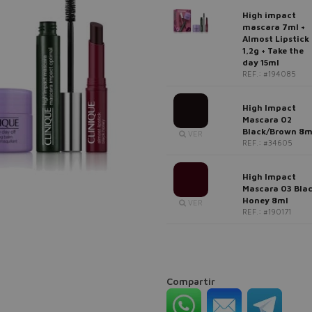
High impact
mascara 7ml +
Almost Lipstick
1,2g + Take the
day 15ml
REF.: #194085
High Impact
Mascara 02
Black/Brown 8m
VER
REF.: #34605
High Impact
Mascara 03 Bla
Honey 8ml
VER
REF.: #190171
Compartir