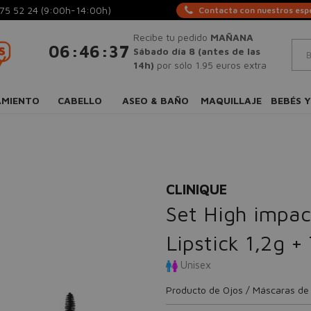
75 52 24
(9:00h-14:00h)
Contacta con nuestros espe
Recibe tu pedido
MAÑANA
:
:
06
46
37
Sábado día 8 (antes de las
14h)
por sólo 1.95 euros extra
AMIENTO
CABELLO
ASEO & BAÑO
MAQUILLAJE
BEBÉS Y
CLINIQUE
Set High impac
Lipstick 1,2g +
Unisex
Producto de Ojos / Máscaras de