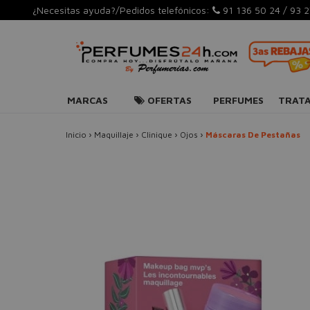
¿Necesitas ayuda?/Pedidos telefónicos:
91 136 50 24
/
93 2
MARCAS
OFERTAS
PERFUMES
TRAT
Inicio
›
Maquillaje
›
Clinique
›
Ojos
›
Máscaras De Pestañas