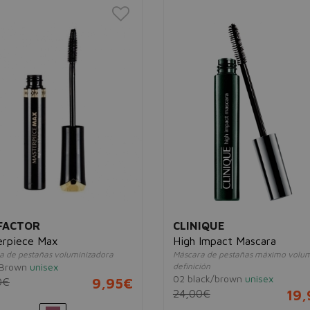
FACTOR
CLINIQUE
erpiece Max
High Impact Mascara
a de pestañas voluminizadora
Máscara de pestañas máximo volu
 Brown
unisex
definición
02 black/brown
unisex
0€
9,95€
24,00€
19