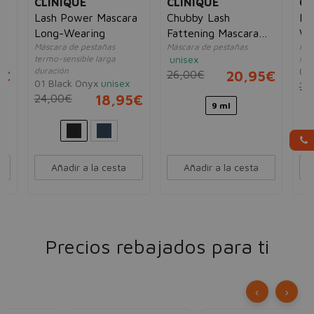
CLINIQUE
CLINIQUE
CL
el
Lash Power Mascara
Chubby Lash
Hi
Long-Wearing
Fattening Mascara
Wa
Máscara de pestañas
Máscara de pestañas
Más
Jumbo Jet 01
8m
termo-sensible larga
unisex
res
duración
02
5€
26,00€
20,95€
01 Black Onyx
unisex
25
24,00€
18,95€
9 ml
Añadir a la cesta
Añadir a la cesta
Precios rebajados para ti
‹
›