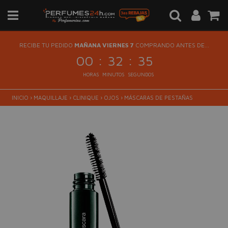
RECIBE TU PEDIDO
MAÑANA VIERNES 7
COMPRANDO ANTES DE...
:
:
00
32
35
HORAS
MINUTOS
SEGUNDOS
INICIO
›
MAQUILLAJE
›
CLINIQUE
›
OJOS
›
MÁSCARAS DE PESTAÑAS