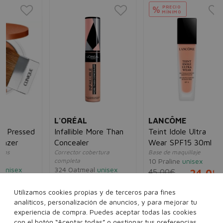
PRECIO
%
MÍNIMO
YV
L
De
1,
Per
Ro
40
L'ORÉAL
LANCÔME
ed
Infallible More Than
Teint Idole Ultra
Concealer
Wear SPF15 30ml
Corrector cobertura
Base de maquillaje
completa
10 Praline
unisex
324 Oatmeal
unisex
45,00€
24,08€
5€
15,00€
10,95€
Utilizamos cookies propias y de terceros para fines
analíticos, personalización de anuncios, y para mejorar tu
experiencia de compra. Puedes aceptar todas las cookies
con el botón “Aceptar todas” o gestionar tus preferencias