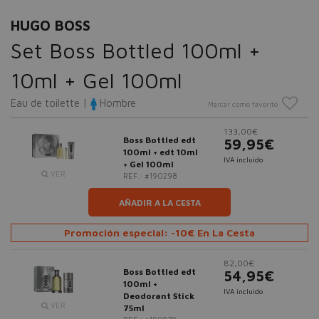
HUGO BOSS
Set Boss Bottled 100ml +
10ml + Gel 100ml
Eau de toilette |
Hombre
Marcar como favorito
133,00€
Boss Bottled edt
59,95€
100ml + edt 10ml
IVA incluido
+ Gel 100ml
VER
REF.: #190298
AÑADIR A LA CESTA
Promoción especial: -10€ En La Cesta
82,00€
Boss Bottled edt
54,95€
100ml +
IVA incluido
Deodorant Stick
VER
75ml