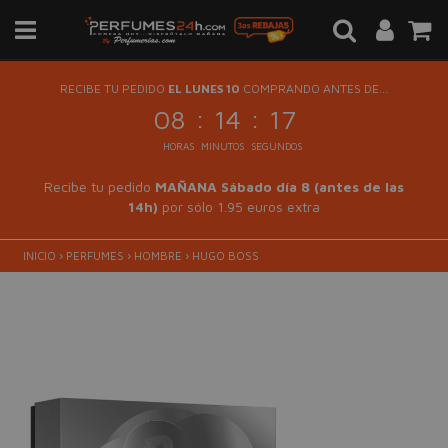
RECIBE TU PEDIDO
EL LUNES 10
COMPRANDO ANTES DE...
:
:
08
14
16
HORAS
MINUTOS
SEGUNDOS
Recibe tu pedido
MAÑANA Sábado día 8 (antes de las
14h)
por sólo 1.95 euros extra
INICIO
›
PERFUMES
›
HOMBRE
›
HUGO BOSS