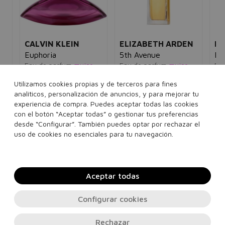
CALVIN KLEIN
ELIZABETH ARDEN
B
al
Euphoria
5th Avenue
My
Eau de parfum
mujer
Eau de parfum
mujer
Ea
5€
120,00€
53,95€
75,00€
17,95€
12
Utilizamos cookies propias y de terceros para fines
analíticos, personalización de anuncios, y para mejorar tu
ml
30 ml
100 ml
30 ml
75 ml
125 ml
experiencia de compra. Puedes aceptar todas las cookies
con el botón “Aceptar todas” o gestionar tus preferencias
160 ml
Ver 1 set
Ver 1 set
desde “Configurar”. También puedes optar por rechazar el
Añadir a la cesta
Añadir a la cesta
uso de cookies no esenciales para tu navegación.
Aceptar todas
Configurar cookies
Rechazar
Contacto, soporte e información legal