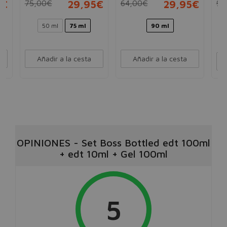
5€
75,00€
29,95€
64,00€
29,95€
90
50 ml
75 ml
90 ml
Añadir a la cesta
Añadir a la cesta
OPINIONES
-
Set Boss Bottled edt 100ml
+ edt 10ml + Gel 100ml
5