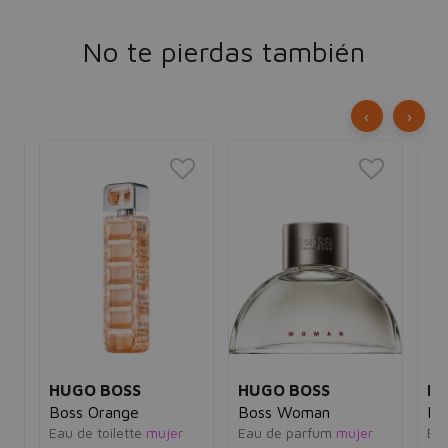
No te pierdas también
‹
›
HUGO BOSS
HUGO BOSS
HU
Boss Orange
Boss Woman
Hu
e
Eau de toilette
mujer
Eau de parfum
mujer
Eau