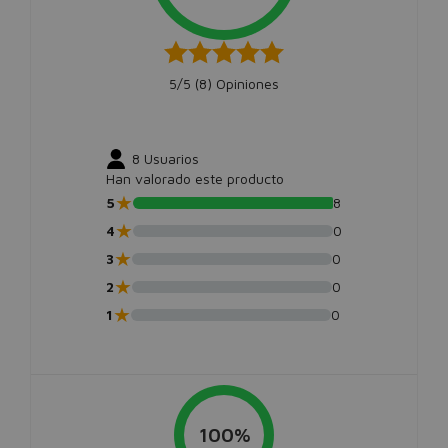
5/5 (
8
) Opiniones
8
Usuarios
Han valorado este producto
★
5
8
★
4
0
★
3
0
★
2
0
★
1
0
100%