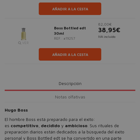
AÑADIR A LA CESTA
82,00€
Boss Bottled edt
38,95€
30ml
IVA incluido
REF.: #19257
VER
AÑADIR A LA CESTA
Descripción
Notas olfativas
Hugo Boss
El hombre Boss está preparado para el éxito:
es
competitivo
,
decidido
y
ambicioso
. Sus rituales de
preparación diarios están dedicados a la búsqueda del éxito
personal y Boss Bottled edt se ha convertido en una parte