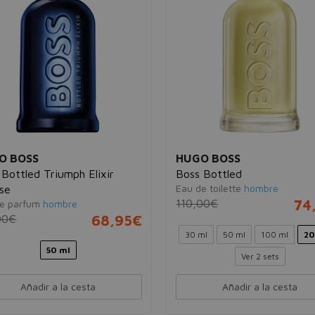
O BOSS
HUGO BOSS
 Bottled Triumph Elixir
Boss Bottled
Eau de toilette
hombre
nse
110,00€
74
e parfum
hombre
00€
68,95€
30 ml
50 ml
100 ml
20
50 ml
Ver 2 sets
Añadir a la cesta
Añadir a la cesta