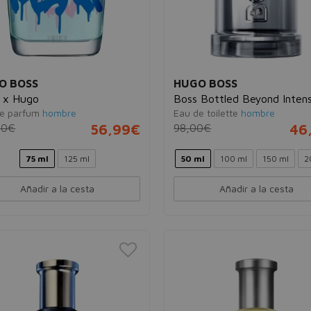
O BOSS
HUGO BOSS
k x Hugo
Boss Bottled Beyond Inten
e parfum
hombre
Eau de toilette
hombre
00€
56,99€
98,00€
46
75 ml
125 ml
50 ml
100 ml
150 ml
2
Añadir a la cesta
Añadir a la cesta