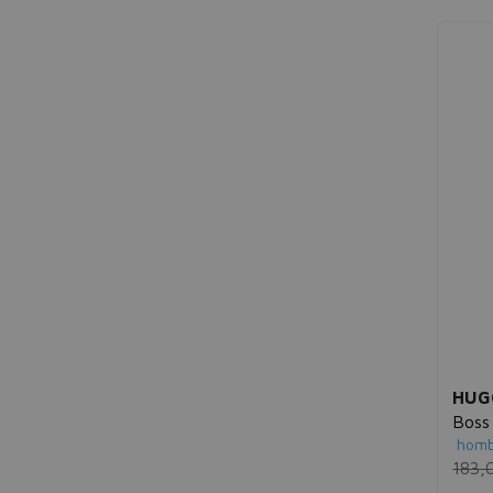
HUG
Boss
homb
183,