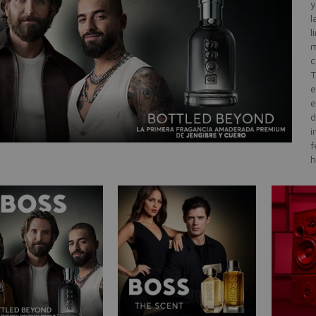
y
l
l
m
c
T
e
e
d
i
f
h