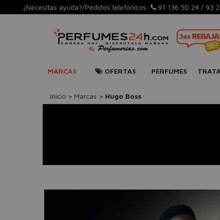
¿Necesitas ayuda?/Pedidos telefónicos:
91 136 50 24
/
93 2
MARCAS
OFERTAS
PERFUMES
TRAT
Inicio
>
Marcas
>
Hugo Boss