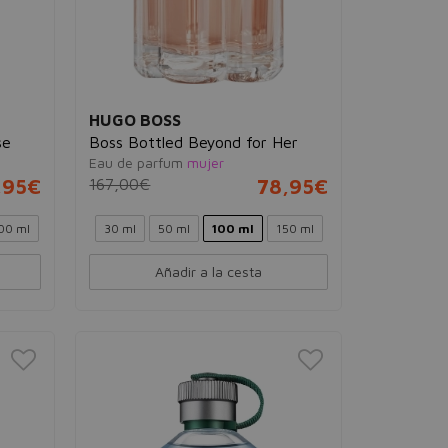
HUGO BOSS
se
Boss Bottled Beyond for Her
Eau de parfum
mujer
,95€
167,00€
78,95€
00 ml
30 ml
50 ml
100 ml
150 ml
Añadir a la cesta