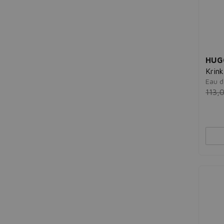
HUG
Krin
Eau d
113,