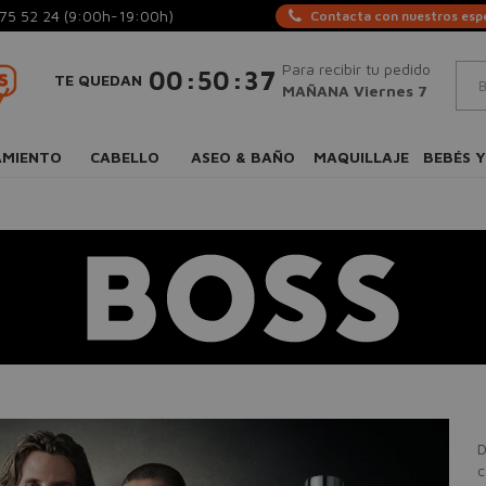
75 52 24
(9:00h-19:00h)
Contacta con nuestros espe
Para recibir tu pedido
:
:
00
50
36
TE QUEDAN
MAÑANA Viernes 7
AMIENTO
CABELLO
ASEO & BAÑO
MAQUILLAJE
BEBÉS Y
D
c