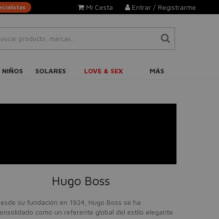
Mi Cesta
Entrar / Registrarme
cialistas
 NIÑOS
SOLARES
LOVE & SEX
MÁS
Hugo Boss
esde su fundación en 1924, Hugo Boss se ha
onsolidado como un referente global del estilo elegante