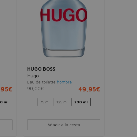
HUGO BOSS
Hugo
Eau de toilette
hombre
,95€
90,00€
49,95€
0 ml
75 ml
125 ml
200 ml
Añadir a la cesta