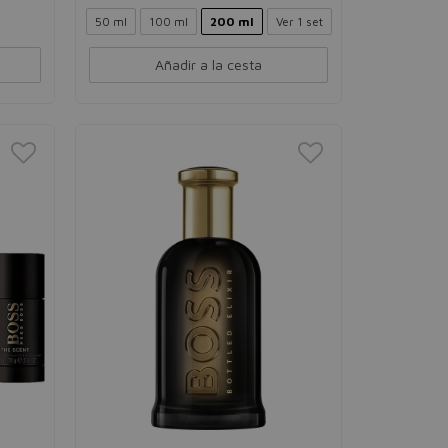
50 ml
100 ml
200 ml
Ver 1 set
Añadir a la cesta