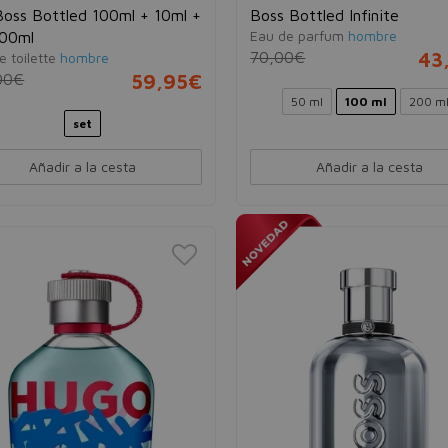
Boss Bottled 100ml + 10ml +
Boss Bottled Infinite
Eau de parfum
hombre
100ml
70,00€
43
e toilette
hombre
00€
59,95€
50 ml
100 ml
200 m
set
Añadir a la cesta
Añadir a la cesta