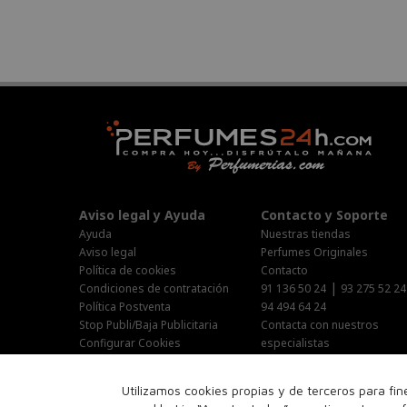
Aviso legal y Ayuda
Contacto y Soporte
Ayuda
Nuestras tiendas
Aviso legal
Perfumes Originales
Política de cookies
Contacto
|
Condiciones de contratación
91 136 50 24
93 275 52 24
Política Postventa
94 494 64 24
Stop Publi/Baja Publicitaria
Contacta con nuestros
Configurar Cookies
especialistas
Área Privada
Horario Atención al cliente :
Utilizamos cookies propias y de terceros para fi
Lunes-Jueves : 9:00h-19:00h