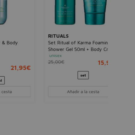
RITUALS
Set Ritual of Karma Foaming
Shower Gel 50ml + Body Cream
unisex
70ml
25,00€
15,95€
,95€
set
Añadir a la cesta