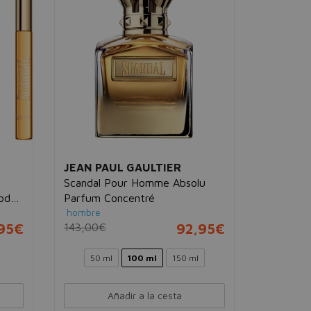
JEAN PAUL GAULTIER
JEAN PA
Scandal Pour Homme Absolu
Set Scan
Body
Parfum Concentré
75ml
hombre
Eau de pa
,95€
143,00€
92,95€
103,00€
50 ml
100 ml
150 ml
Añadir a la cesta