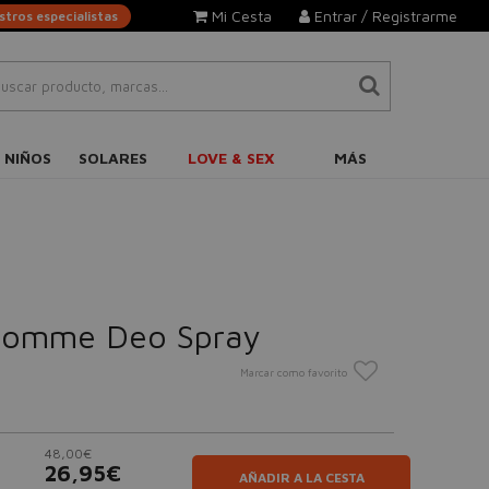
Mi Cesta
Entrar / Registrarme
tros especialistas
 NIÑOS
SOLARES
LOVE & SEX
MÁS
Homme Deo Spray
Marcar como favorito
48,00€
26,95€
AÑADIR A LA CESTA