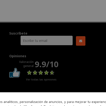
Suscríbete
Opiniones
9.9/10
Valoración
general
Ver todas las opiniones
nes analíticos, personalización de anuncios, y para mejorar tu experie