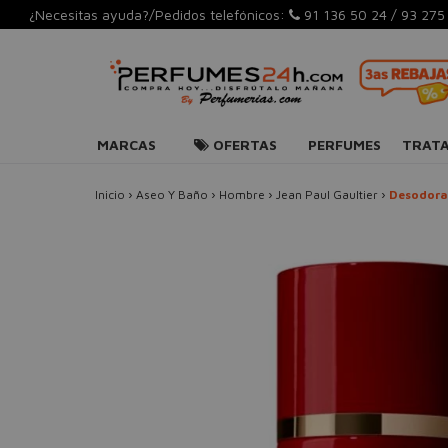
¿Necesitas ayuda?/Pedidos telefónicos:
91 136 50 24
/
93 275
MARCAS
OFERTAS
PERFUMES
TRAT
Inicio
›
Aseo Y Baño
›
Hombre
›
Jean Paul Gaultier
›
Desodora