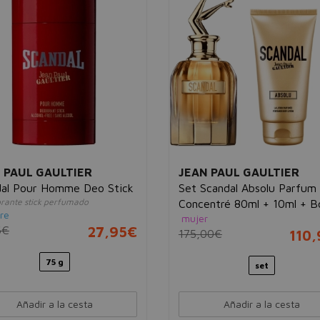
 PAUL GAULTIER
JEAN PAUL GAULTIER
dal Pour Homme Deo Stick
Set Scandal Absolu Parfum
rante stick perfumado
Concentré 80ml + 10ml + 
re
mujer
Lotion 75ml
6€
27,95€
175,00€
110
75 g
set
Añadir a la cesta
Añadir a la cesta