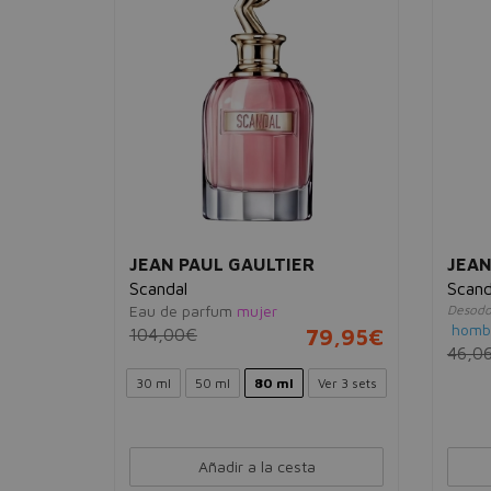
JEAN PAUL GAULTIER
JEAN
Scandal
Scan
Eau de parfum
mujer
Desodo
homb
104,00€
79,95€
46,0
04,95€
30 ml
50 ml
80 ml
Ver 3 sets
Ver 1 set
Añadir a la cesta