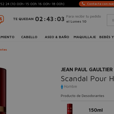
 52 24
(10:00h-15:00h 16:00h-18:00h)
Contacta con nues
Para recibir tu pedido
:
:
02
43
03
TE QUEDAN
el Lunes 10
AMIENTO
CABELLO
ASEO & BAÑO
MAQUILLAJE
BEBÉS Y
ntes
JEAN PAUL GAULTIER
Scandal Pour 
Hombre
Producto de Desodorantes
150ml