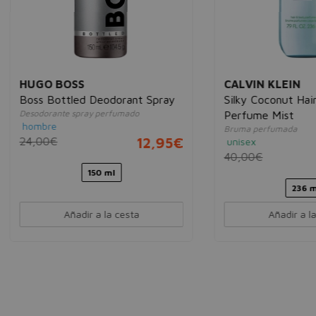
O BOSS
CALVIN KLEIN
Bottled Deodorant Spray
Silky Coconut Hair & Body
rante spray perfumado
Perfume Mist
re
Bruma perfumada
0€
12,95€
unisex
40,00€
21
150 ml
236 ml
Añadir a la cesta
Añadir a la cesta