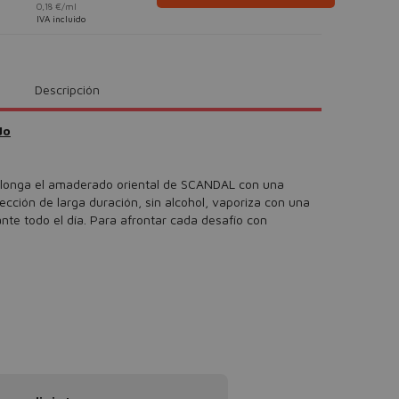
0,18 €/ml
IVA incluido
Descripción
do
olonga el amaderado oriental de SCANDAL con una
otección de larga duración, sin alcohol, vaporiza con una
nte todo el día. Para afrontar cada desafío con