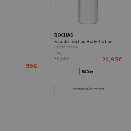
ROCHAS
HUG
ody
Eau de Rochas Body Lotion
Boss 
Loción coporal
Desodo
mujer
homb
35,00€
22,95€
24,0
18,95€
500 ml
Añadir a la cesta