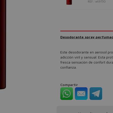
REF.: #69730
Desodorante spray perfuma
Este desodorante en aerosol pr
adicción viril y sensual. Esta pr
fresca sensación de confort dura
confianza.
Compartir