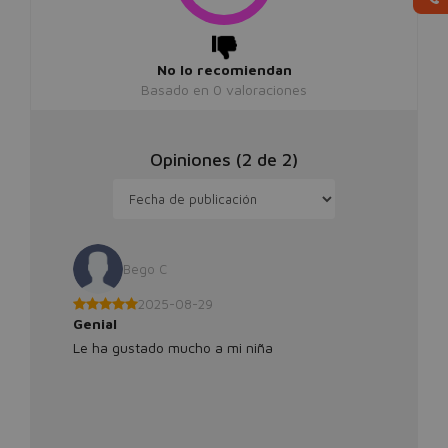
No lo recomiendan
Basado en
0
valoraciones
Opiniones (
2
de
2
)
Bego C
2025-08-29
Genial
Le ha gustado mucho a mi niña