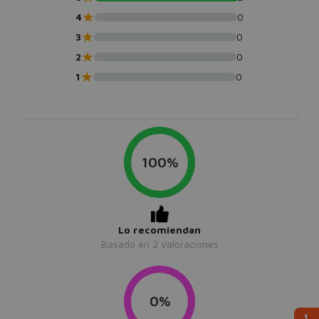
★
4
0
★
3
0
★
2
0
★
1
0
100%
Lo recomiendan
Basado en
2
valoraciones
0%