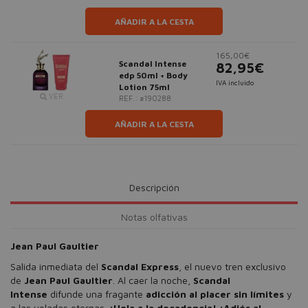
AÑADIR A LA CESTA
165,00€
Scandal Intense
82,95€
edp 50ml + Body
IVA incluido
Lotion 75ml
VER
REF.: #190288
AÑADIR A LA CESTA
Descripción
Notas olfativas
Jean Paul Gaultier
Salida inmediata del
Scandal Express
, el nuevo tren exclusivo
de
Jean Paul Gaultier
. Al caer la noche,
Scandal
Intense
difunde una fragante
adicción al placer sin límites
y
a las veladas eternas.
¡Hola a la decadencia! ¡Adiós al