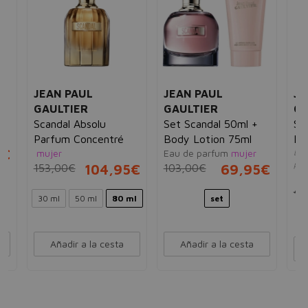
JEAN PAUL
JEAN PAUL
JE
GAULTIER
GAULTIER
GA
Scandal Absolu
Set Scandal 50ml +
Sc
Parfum Concentré
Body Lotion 75ml
De
5€
mujer
Eau de parfum
mujer
Des
per
153,00€
104,95€
103,00€
69,95€
ho
46
30 ml
50 ml
80 ml
set
Añadir a la cesta
Añadir a la cesta