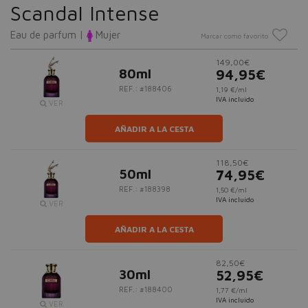
Scandal Intense
Eau de parfum |
Mujer
Marcar como favorito
149,00€
80ml
94,95€
REF.: #188406
1,19 €/ml
IVA incluido
VER
AÑADIR A LA CESTA
118,50€
50ml
74,95€
REF.: #188398
1,50 €/ml
IVA incluido
VER
AÑADIR A LA CESTA
82,50€
30ml
52,95€
REF.: #188400
1,77 €/ml
IVA incluido
VER