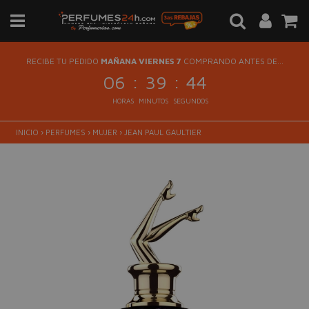
RECIBE TU PEDIDO
MAÑANA VIERNES 7
COMPRANDO ANTES DE...
:
:
06
39
44
HORAS
MINUTOS
SEGUNDOS
INICIO
›
PERFUMES
›
MUJER
›
JEAN PAUL GAULTIER