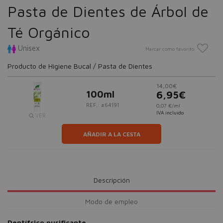
Pasta de Dientes de Árbol de
Té Orgánico
Unisex
Marcar como favorito
Producto de Higiene Bucal / Pasta de Dientes
14,00€
100ml
6,95€
REF.: #64191
0,07 €/ml
IVA incluido
VER
AÑADIR A LA CESTA
Descripción
Modo de empleo
Dentífrico purificante