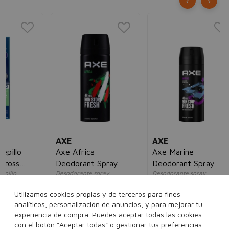
‹
›
TA
Ta
St
Des
per
ho
16
AXE
AXE
Axe Africa
Axe Marine
Deodorant Spray
Deodorant Spray
Desodorante spray
Desodorante spray
hombre
hombre
4,00€
2,95€
4,00€
2,95€
Utilizamos cookies propias y de terceros para fines
5€
analíticos, personalización de anuncios, y para mejorar tu
experiencia de compra. Puedes aceptar todas las cookies
150 ml
150 ml
200 ml
con el botón “Aceptar todas” o gestionar tus preferencias
es