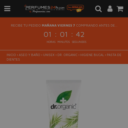
RECIBE TU PEDIDO
MAÑANA VIERNES 7
COMPRANDO ANTES DE...
:
:
01
01
42
HORAS
MINUTOS
SEGUNDOS
INICIO
›
ASEO Y BAÑO
›
UNISEX
›
DR. ORGANIC
›
HIGIENE BUCAL
›
PASTA DE
DIENTES