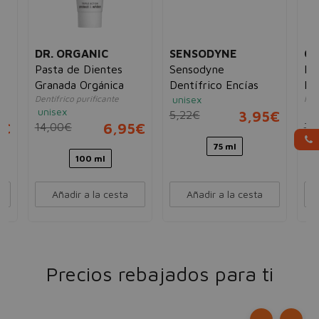
DR. ORGANIC
SENSODYNE
CO
Pasta de Dientes
Sensodyne
De
Granada Orgánica
Dentífrico Encías
Pr
Dentífrico purificante
unisex
No 
unisex
un
5,22€
3,95€
5€
14,00€
6,95€
7,
75 ml
100 ml
Añadir a la cesta
Añadir a la cesta
Precios rebajados para ti