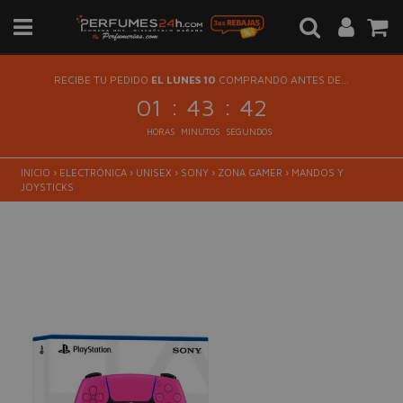
RECIBE TU PEDIDO
EL LUNES 10
COMPRANDO ANTES DE...
:
:
01
43
42
HORAS
MINUTOS
SEGUNDOS
INICIO
›
ELECTRÓNICA
›
UNISEX
›
SONY
›
ZONA GAMER
›
MANDOS Y
JOYSTICKS