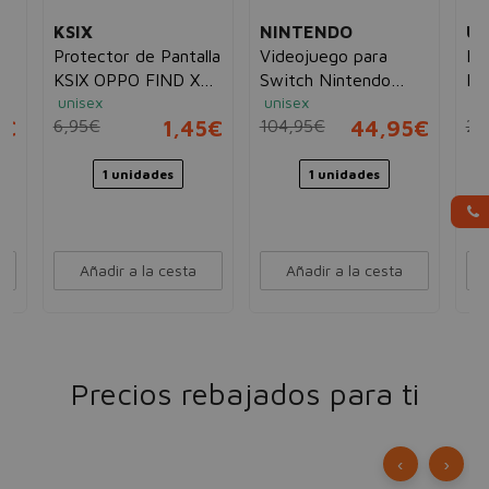
KSIX
NINTENDO
U
Protector de Pantalla
Videojuego para
Fu
KSIX OPPO FIND X3
Switch Nintendo
Ne
unisex
unisex
un
es
PRO
Super Mario 3D
20
5€
6,95€
1,45€
104,95€
44,95€
20
World + Bowser's
Fury
1 unidades
1 unidades
Añadir a la cesta
Añadir a la cesta
Precios rebajados para ti
‹
›