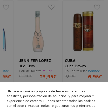
MA
Ma
Eau
65
JENNIFER LOPEZ
CUBA
JLo Glow
Cuba Brown
e
Eau de toilette
mujer
Eau de toilette
hombre
5€
63,00€
23,95€
8,00€
6,95€
30 ml
50 ml
100 ml
35 ml
100 ml
Utilizamos cookies propias y de terceros para fines
analíticos, personalización de anuncios, y para mejorar tu
experiencia de compra. Puedes aceptar todas las cookies
con el botón “Aceptar todas” o gestionar tus preferencias