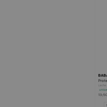
BAB
Prot
Leche 
unis
13,5