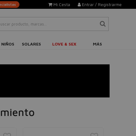
Mi Cesta
Entrar / Registrarme
cialistas
 NIÑOS
SOLARES
LOVE & SEX
MÁS
amiento