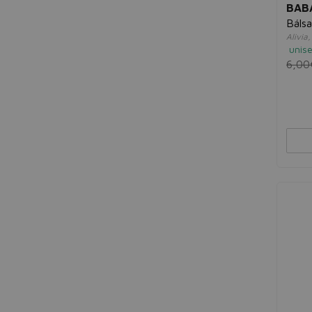
BAB
Báls
Alivia
unis
6,00