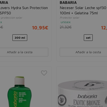
ARIA
BABARIA
Lovers Hydra Sun Protection
Neceser Solar Leche spf30
 SPF50
100ml + Gelatina 75ml
protección solar
Protector solar
ex
unisex
6€
10,95€
21,32€
12
200 ml
set
Añadir a la cesta
Añadir a la cesta