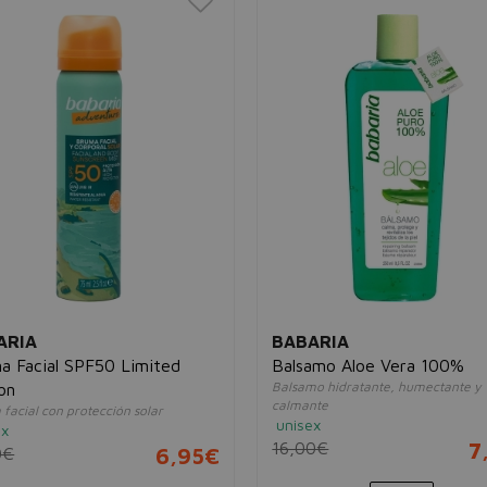
ARIA
BABARIA
a Facial SPF50 Limited
Balsamo Aloe Vera 100%
Balsamo hidratante, humectante y
on
calmante
facial con protección solar
unisex
ex
16,00€
7
0€
6,95€