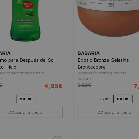
ARIA
BABARIA
amo para Después del Sol
Exotic Bronze Gelatina
to Hielo
Bronceadora
iento para después del sol
Bronceado exótico y dorado
ex
unisex
€
4,95€
9,90€
7
200 ml
75 ml
300 ml
Añadir a la cesta
Añadir a la cesta