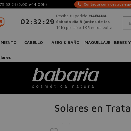
75 52 24
(9:00h-14:00h)
Contacta con nuestros espe
Recibe tu pedido
MAÑANA
:
:
02
32
28
Sábado día 8 (antes de las
14h)
por sólo 1.95 euros extra
AMIENTO
CABELLO
ASEO & BAÑO
MAQUILLAJE
BEBÉS Y
lares
Solares en Trat