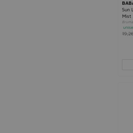
BAB
Sun 
Mist
Bruma 
unis
19,2