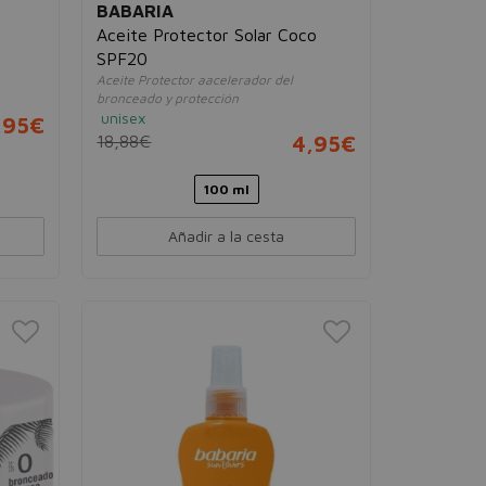
BABARIA
Aceite Protector Solar Coco
SPF20
Aceite Protector aacelerador del
bronceado y protección
unisex
,95€
18,88€
4,95€
100 ml
Añadir a la cesta