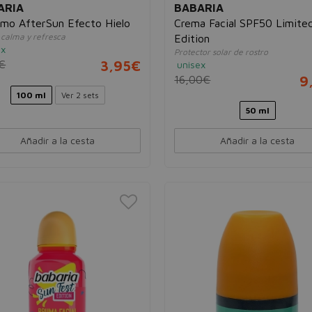
ARIA
BABARIA
amo AfterSun Efecto Hielo
Crema Facial SPF50 Limite
, calma y refresca
Edition
ex
Protector solar de rostro
€
3,95€
unisex
16,00€
9
100 ml
Ver 2 sets
50 ml
Añadir a la cesta
Añadir a la cesta