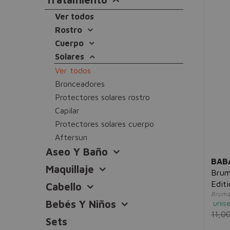
Ver todos
Rostro
Cuerpo
Solares
Ver todos
Bronceadores
Protectores solares rostro
Capilar
Protectores solares cuerpo
Aftersun
Aseo Y Baño
BAB
Maquillaje
Brum
Editi
Cabello
Bruma 
Bebés Y Niños
unis
11,0
Sets