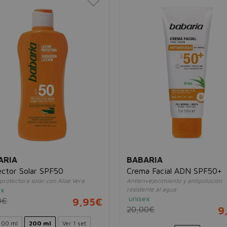
ARIA
BABARIA
ector Solar SPF50
Crema Facial ADN SPF50+
protectora solar con Aloe Vera
Antienvejecimiento y antipolución
ex
resistente al agua
unisex
0€
9,95€
20,00€
9
100 ml
200 ml
Ver 1 set