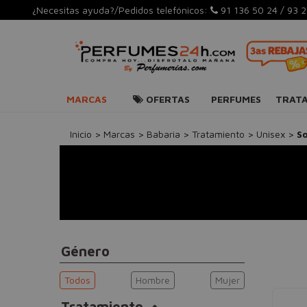
¿Necesitas ayuda?/Pedidos telefónicos:
91 136 50 24
/
93 2
MARCAS
OFERTAS
PERFUMES
TRAT
Inicio
>
Marcas
>
Babaria
>
Tratamiento
>
Unisex
>
So
Género
Todos
Hombre
Mujer
Tratamiento