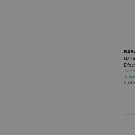
BAB
Báls
Efec
Tratam
unis
6,00