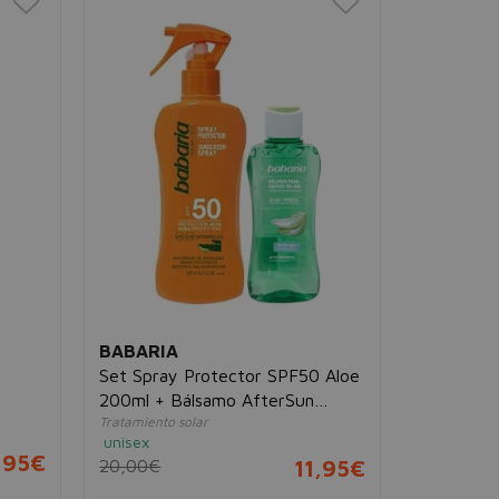
BABARIA
Set Spray Protector SPF50 Aloe
200ml + Bálsamo AfterSun
Tratamiento solar
Efecto Hielo 100ml
unisex
,95€
20,00€
11,95€