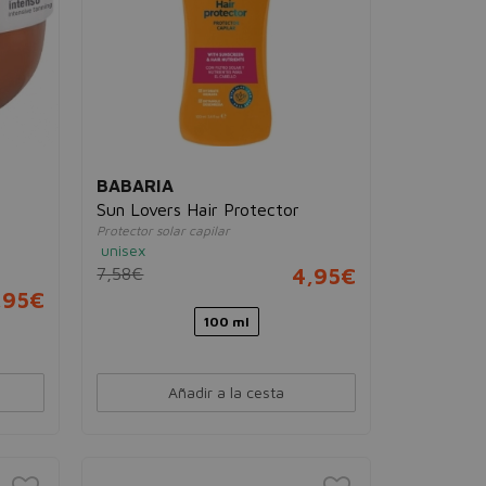
BABARIA
Sun Lovers Hair Protector
Protector solar capilar
unisex
7,58€
4,95€
,95€
100 ml
Añadir a la cesta