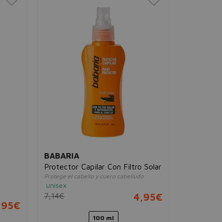
BABARIA
Protector Capilar Con Filtro Solar
Protege el cabello y cuero cabelludo
unisex
7,14€
4,95€
,95€
100 ml