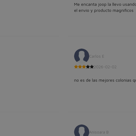
Me encanta joop la llevo usand
el envio y producto magnificos
Carlos E
2026-02-02
no es de las mejores colonias q
Anisoara B