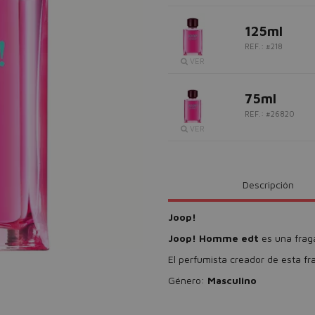
125ml
REF.: #218
VER
75ml
REF.: #26820
VER
Descripción
Joop!
Joop! Homme edt
es una fraga
El perfumista creador de esta fr
Género:
Masculino