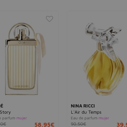
OÉ
NINA RICCI
Story
L'Air du Temps
e parfum
mujer
Eau de parfum
mujer
00€
58,95€
90,50€
39,