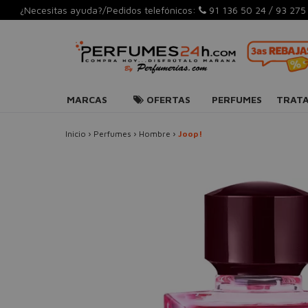
¿Necesitas ayuda?/Pedidos telefónicos:
91 136 50 24
/
93 275
MARCAS
OFERTAS
PERFUMES
TRAT
Inicio
›
Perfumes
›
Hombre
›
Joop!