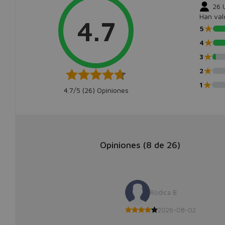
26
Han val
4.7
★
5
★
4
★
3
★
2
★
1
4.7/5 (
26
) Opiniones
Opiniones (
8
de
26
)
Rodica B
2026-08-02