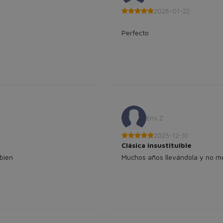
2026-01-22
Perfecto
Eris Z
2025-12-31
Clásica insustituible
bien
Muchos años llevándola y no me