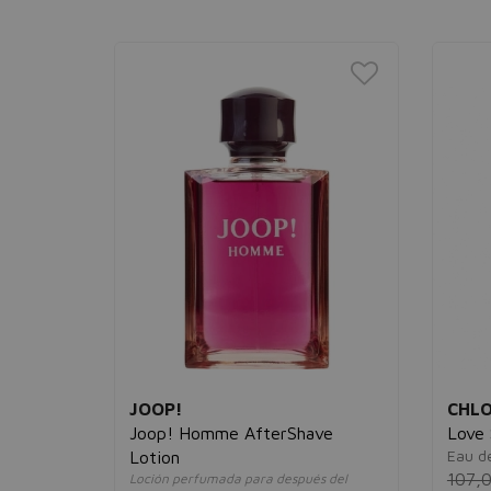
JOOP!
CHL
 Spray
Joop! Homme AfterShave
Love 
Eau d
Lotion
107,
Loción perfumada para después del