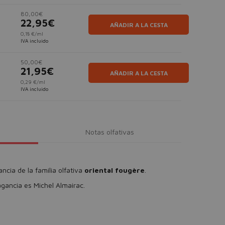
80,00€
22,95€
AÑADIR A LA CESTA
0,18 €/ml
IVA incluido
50,00€
21,95€
AÑADIR A LA CESTA
0,29 €/ml
IVA incluido
Notas olfativas
ncia de la familia olfativa
oriental fougère
.
agancia es Michel Almairac.