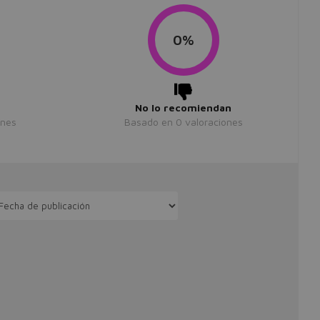
0%
No lo recomiendan
ones
Basado en
0
valoraciones