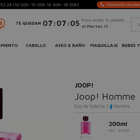
 52 24
(10:00h-15:00h 16:00h-18:00h)
Contacta con nues
Para recibir tu pedido
:
:
07
07
04
TE QUEDAN
el Martes 11
AMIENTO
CABELLO
ASEO & BAÑO
MAQUILLAJE
BEBÉS Y
JOOP!
Joop! Homme
Eau de toilette |
Hombre
200ml
REF.: #51138
VER