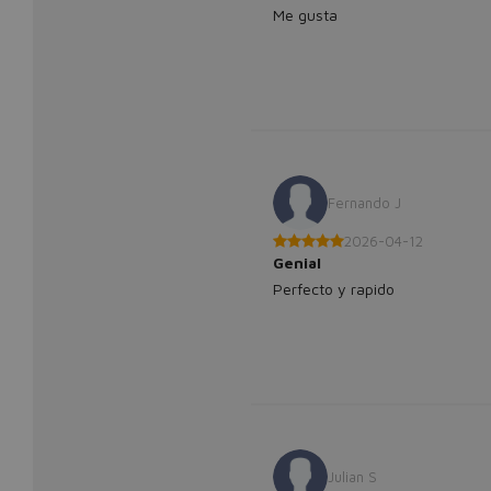
Me gusta
Fernando J
2026-04-12
Genial
Perfecto y rapido
Julian S