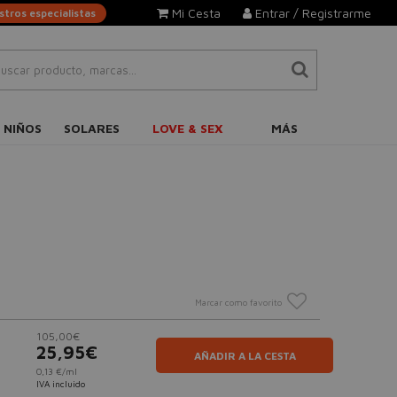
Mi Cesta
Entrar / Registrarme
tros especialistas
 NIÑOS
SOLARES
LOVE & SEX
MÁS
Marcar como favorito
105,00€
25,95€
AÑADIR A LA CESTA
0,13 €/ml
IVA incluido