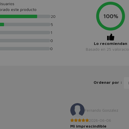
Usuarios
orado este producto
100%
20
5
1
0
Lo recomiendan
0
Basado en
25
valoraci
Ordenar por :
Fernando González
2026-06-06
Mi imprescindible