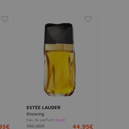
ESTÉE LAUDER
JOOP!
Knowing
Joop! Le
Eau de parfum
mujer
Eau de pa
95€
100,00€
44,95€
110,00€