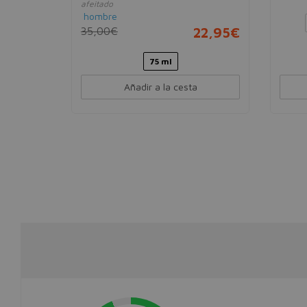
15,95€
afeitado
hombre
35,00€
22,95€
75 ml
Añadir a la cesta