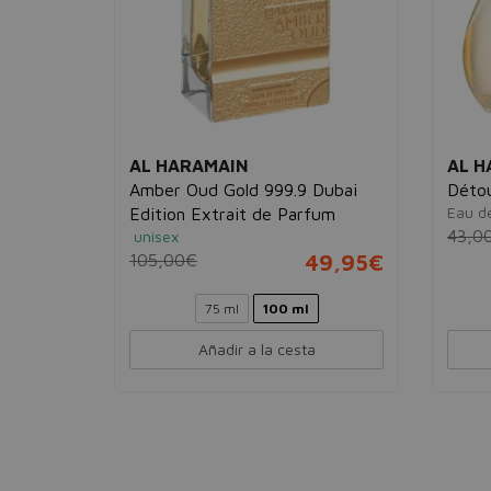
AL HARAMAIN
AL H
Amber Oud Gold 999.9 Dubai
Déto
Eau d
Edition Extrait de Parfum
24,95€
43,0
unisex
105,00€
49,95€
75 ml
100 ml
Añadir a la cesta