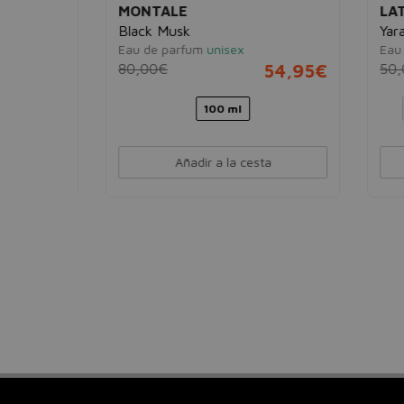
MONTALE
LATT
Black Musk
Yara
Eau de parfum
unisex
Eau d
5,95€
80,00€
54,95€
50,0
100 ml
5
Añadir a la cesta