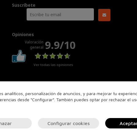
Suscríbete
Opiniones
9.9/10
Valoración
general
Ver todas las opiniones
nes analíticos, personalización de anuncios, y para mejorar tu experie
ferencias desde “Configurar”. También puedes optar por rechazar el u
hazar
Configurar cookies
Acepta
© 2026
PERFUMES24H.COM
. Todos los derechos reservados