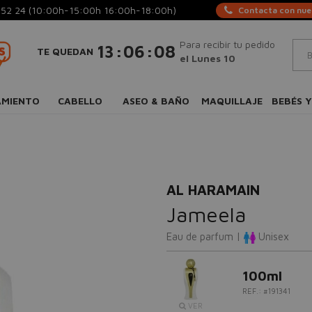
 52 24
(10:00h-15:00h 16:00h-18:00h)
Contacta con nues
Para recibir tu pedido
:
:
13
06
08
TE QUEDAN
el Lunes 10
AMIENTO
CABELLO
ASEO & BAÑO
MAQUILLAJE
BEBÉS Y
AL HARAMAIN
Jameela
Eau de parfum |
Unisex
100ml
REF.: #191341
VER