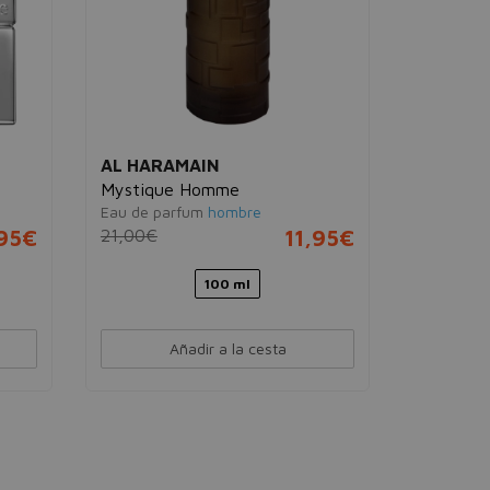
AL HARAMAIN
AL HAR
Mystique Homme
Amber O
Eau de parfum
hombre
Eau de pa
95€
21,00€
11,95€
100,00€
100 ml
Añadir a la cesta