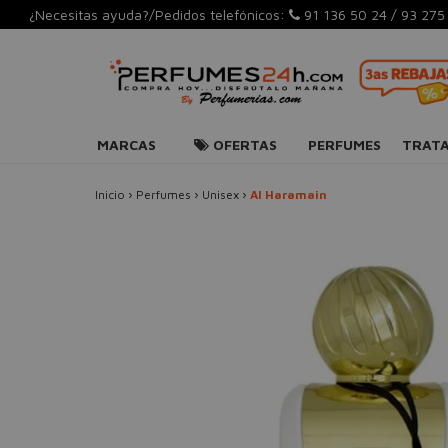
¿Necesitas ayuda?/Pedidos telefónicos:
91 136 50 24
/
93 275
MARCAS
OFERTAS
PERFUMES
TRAT
Inicio
›
Perfumes
›
Unisex
›
Al Haramain