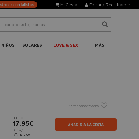
Mi Cesta
Entrar / Registrarme
tros especialistas
 NIÑOS
SOLARES
LOVE & SEX
MÁS
Marcar como favorito
33,00€
17,95€
AÑADIR A LA CESTA
0,18 €/ml
IVA incluido