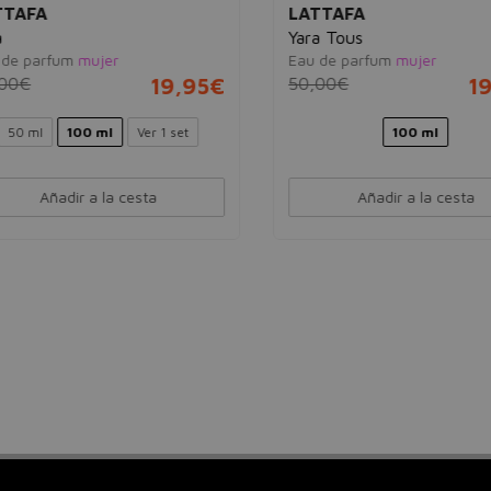
AFA
LATTAFA
Yara Tous
e parfum
mujer
Eau de parfum
mujer
0€
19,95€
50,00€
19
0 ml
100 ml
Ver 1 set
100 ml
Añadir a la cesta
Añadir a la cesta